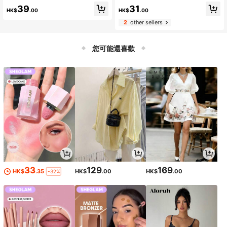
胶带 脚垫 固定贴，可水洗双面贴，无
性墙条，可拆卸且不会损坏墙壁
39
31
胶无痕贴，地毯缓冲防移位贴
HK$
.00
HK$
.00
2
other sellers
您可能還喜歡
33
129
169
HK$
.35
HK$
.00
HK$
.00
-32%