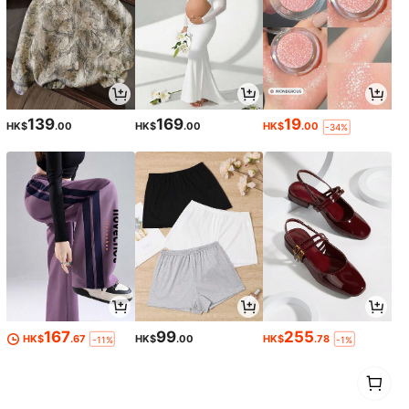
139
169
19
HK$
.00
HK$
.00
HK$
.00
-34%
167
99
255
HK$
.67
HK$
.00
HK$
.78
-11%
-1%
1
0