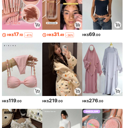
17
31
69
HK$
.10
HK$
.49
HK$
.00
-41%
-36%
119
219
276
HK$
.00
HK$
.00
HK$
.00