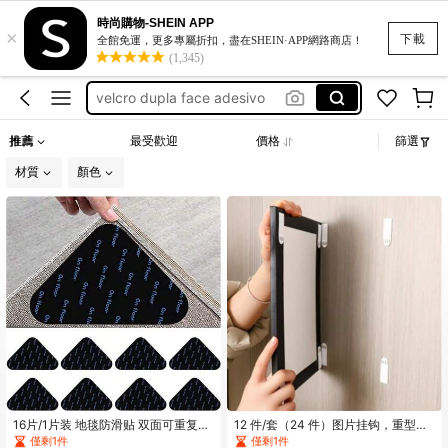
時尚購物-SHEIN APP
×
تشك تشك
下載
全館免運，更多專屬折扣，盡在SHEIN·APP網路商店！
(1,345)
velcro strips
velcro dupla face adesivo
velcro tape
推薦
最受歡迎
價格
篩選
شريط للصق الستائر
材質
顏色
تشك تشك
velcro strips
16片/1片装 地毯防滑贴 双面可重复使
12 件/套（24 件）图片挂钩，重型粘
用 无痕地毯柱垫 PU材质 可水洗 防滑
性钩环钩，强力双面钩和条，免钉粘
僅剩1件
僅剩1件