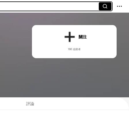
關注
166 追蹤者
評論