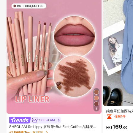
5
純色單鈕扣西裝
性，通勤穿搭
僅剩1件
SHEGLAM
169
SHEGLAM So Lippy 唇線筆-But First,Coffee 品牌美妝
HK$
.00
化妝品 適合女士與女孩
#1 熱銷榜 Top
在 嘴唇