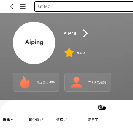
店內搜尋
Aiping
4.89
最近售出 689
713 再次購買
商品
推薦
最受歡迎
價格
篩選