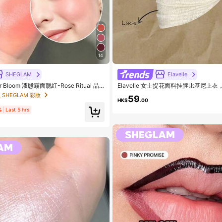
14
SHEGLAM
Elavelle
r Bloom 液態霧面腮紅-Rose Ritual 品
Elavelle 女士提花面料挂脖比基尼上
適合女士與女孩
 SHEGLAM 彩妝
59
HK$
.00
%
Last 5 hrs