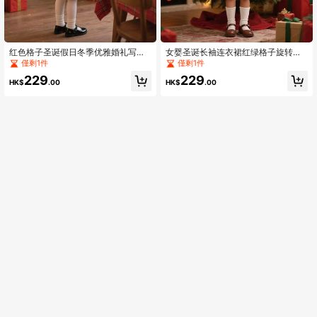
红色格子圣诞假日冬季优雅婚礼写真V
女婴圣诞长袖连衣裙红绿格子旋转连
领露背连衣裙女婴绿色大蝴蝶结及膝
衣裙幼儿女孩圣诞新年假期生日连衣
僅剩1件
僅剩1件
时尚乡村风选美女孩连衣裙
裙派对连衣裙
229
229
HK$
.00
HK$
.00