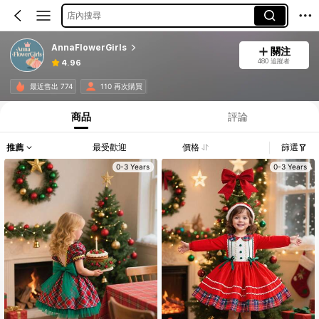
店內搜尋
AnnaFlowerGirls
關注
480 追蹤者
4.96
最近售出 774
110 再次購買
商品
評論
推薦
最受歡迎
價格
篩選
0-3 Years
0-3 Years