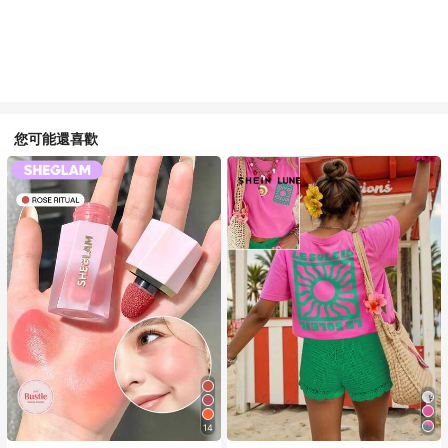
您可能還喜歡
14