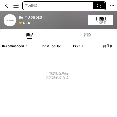
店內搜尋
BAI TU SHOES
關注
12 追蹤者
4.94
商品
評論
篩選
Recommended
Most Popular
Price
暫無匹配商品
試試別的選項吧。