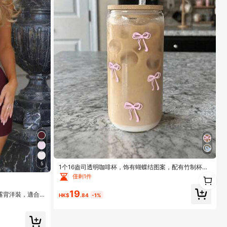
5
1个16盎司透明咖啡杯，饰有蝴蝶结图案，配有竹制杯盖
和吸管，大容量户外旅行便携饮料/果汁杯，适合夏季和
1
僅剩1件
冬季使用，生日/节日派对礼物，圣诞礼物，玻璃水瓶，
1
杯子，冰咖啡杯，可爱单品，伴娘礼物，玻璃杯，玻璃
19
性感露背洋裝，適合
罐，美观，女士礼物
HK$
.84
-1%