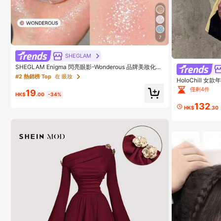
7
SHEGLAM
SHEGLAM Enigma 閃亮眼影-Wonderous 品牌美妝化妝
品 適合女士與女孩
#2 熱銷榜 Top
在 眼妝
HoloChill
夏季新款百褶蛋
僅剩4件
19
搭，秋季服飾，
HK$
.00
-34%
132
HK$
.30