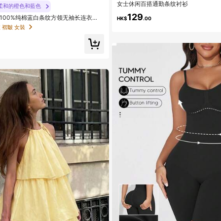
女士休闲百搭通勤条纹衬衫
柔和的橙色和藍色
129
e 女士100%纯棉蓝白条纹方领无袖长连衣
HK$
.00
季度假装扮，日常通勤工作夏季连衣裙
 褶皺 女裝