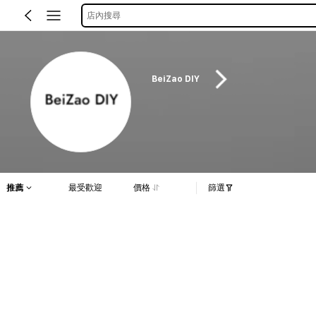
店內搜尋
BeiZao DIY
推薦
最受歡迎
價格
篩選