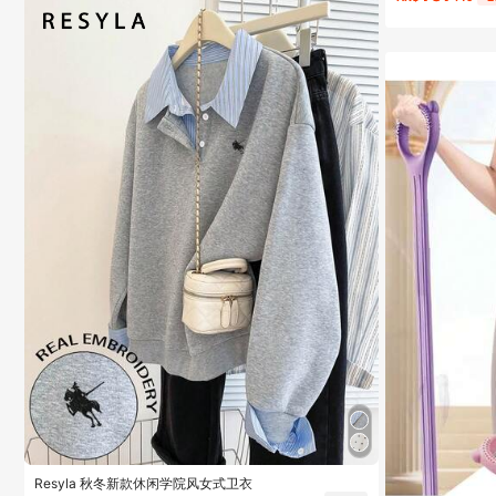
Resyla 秋冬新款休闲学院风女式卫衣