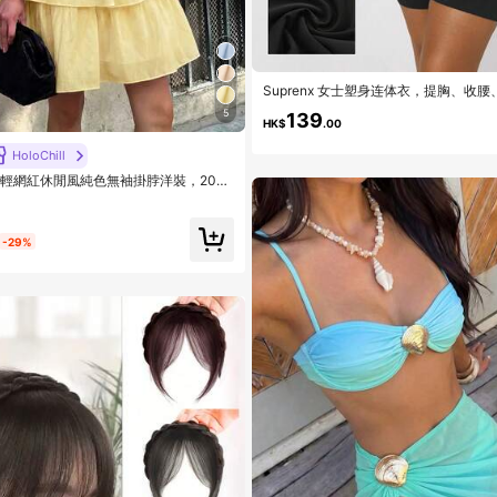
Suprenx 女士塑身连体衣，提胸、收
别版
5
139
HK$
.00
HoloChill
 女款年輕網紅休閒風純色無袖掛脖洋裝，2026
糕裙，優雅層次感派對洋裝，休閒外出穿
返校季
-29%