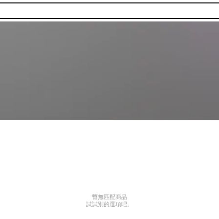
暫無匹配商品
試試別的選項吧。