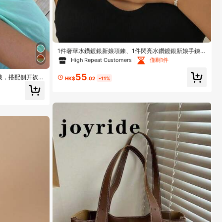
1件奢華水鑽鍍銀新娘項鍊、1件閃亮水鑽鍍銀新娘手鍊、
1對優雅水鑽新娘耳環與1件精緻水鑽新娘戒指，時尚5件
High Repeat Customers
僅剩1件
新娘飾品套組，適合派對、婚禮、舞會、新娘拍照，適合
作為送給親友的禮物
55
装，搭配侧开衩长
HK$
.02
-11%
度假必备