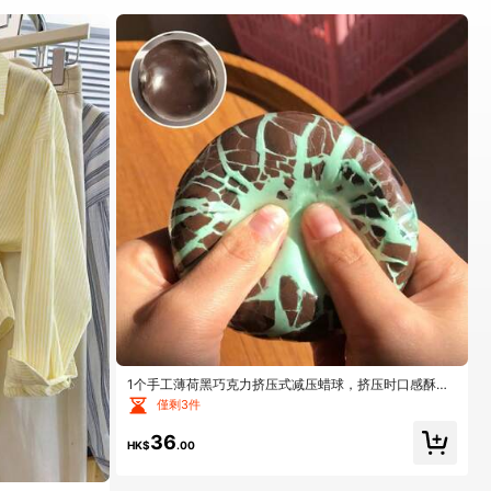
1个手工薄荷黑巧克力挤压式减压蜡球，挤压时口感酥
脆，男女皆宜，是派对礼品或礼物的完美之选，适合14
僅剩3件
岁以上人群的解压玩具，节日、生日、愚人节、圣诞节礼
物 - 成人礼物
36
HK$
.00