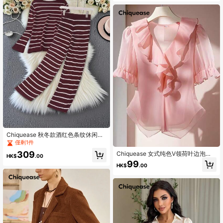
Chiquease 秋冬款酒红色条纹休闲宽
松套头衫套装
僅剩1件
309
Chiquease 女式纯色V领荷叶边泡泡
HK$
.00
袖休闲衬衫，夏季
99
HK$
.00