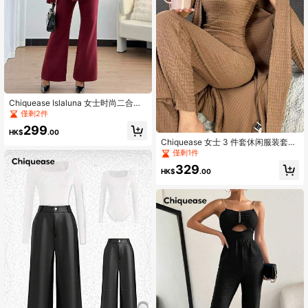
Chiquease Islaluna 女士时尚二合一
拼接休闲西装外套和喇叭裤套装，秋
僅剩2件
冬
299
HK$
.00
Chiquease 女士 3 件套休闲服装套
装：长袖前开襟夹克、吊带背心和束
僅剩1件
腰长裤，春季/秋季
329
HK$
.00