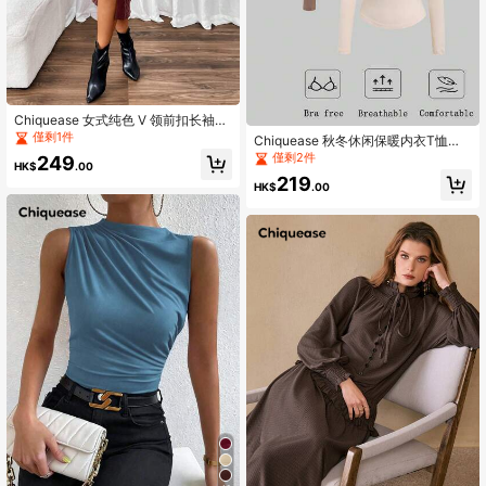
Chiquease 女式纯色 V 领前扣长袖毛
衣连衣裙
僅剩1件
Chiquease 秋冬休闲保暖内衣T恤套
装
僅剩2件
249
HK$
.00
219
HK$
.00