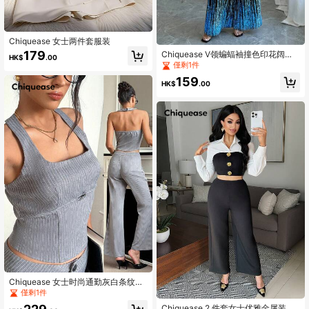
Chiquease 女士两件套服装
179
Chiquease V领蝙蝠袖撞色印花阔腿
HK$
.00
连体裤，适合大学穿着
僅剩1件
159
HK$
.00
Chiquease 女士时尚通勤灰白条纹无
袖露背吊带修身上衣+喇叭裤两件套休
僅剩1件
闲套装，春季大学校园服装
Chiquease 2 件套女士优雅金属装饰