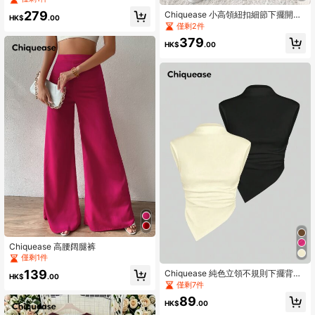
棕色
279
Chiquease 小高領紐扣細節下擺開叉
HK$
.00
套頭毛衣和針織褲
僅剩2件
379
HK$
.00
Chiquease 高腰阔腿裤
僅剩1件
139
Chiquease 純色立領不規則下擺背心
HK$
.00
上衣套裝
僅剩7件
89
HK$
.00