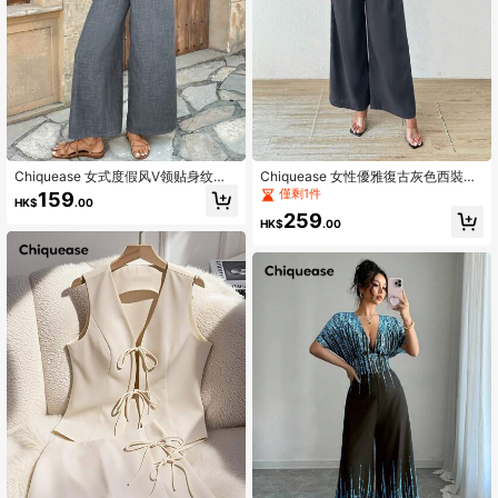
Chiquease 女式度假风V领贴身纹理
Chiquease 女性優雅復古灰色西裝馬
无袖连体裤，带口袋
甲配單排釦合+舒適寬鬆直筒西裝長褲
僅剩1件
159
HK$
.00
259
HK$
.00