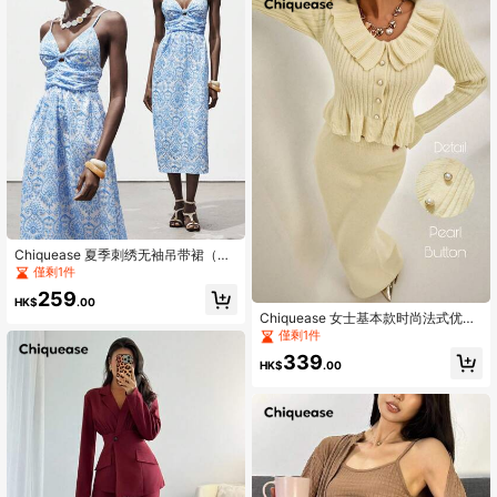
Chiquease 夏季刺绣无袖吊带裙（不
对称刺绣）夏装
僅剩1件
259
HK$
.00
Chiquease 女士基本款时尚法式优雅
浪漫荷叶边开衫针织连衣裙两件套
僅剩1件
339
HK$
.00