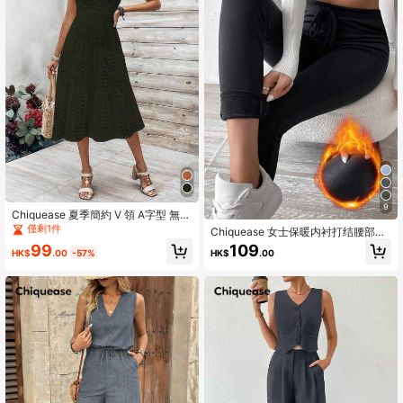
9
Chiquease 夏季簡約 V 領 A字型 無袖
露背 領後綁帶 休閒運動中長裙
僅剩1件
Chiquease 女士保暖内衬打结腰部薄
款紧身裤
99
109
HK$
.00
-57%
HK$
.00