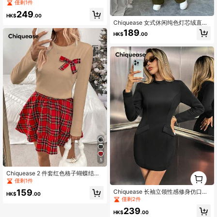
翻领修身红色花卉印花连衣裙
僅剩1件
249
HK$
.00
Chiquease 女式休闲纯色灯芯绒直筒
背带裤，秋季
189
HK$
.00
5
Chiquease 2 件套红色格子蝴蝶结装
1
饰修身服装，适合圣诞节、秋冬季
0
僅剩1件
159
Chiquease 长袖立领性感修身仿口袋
HK$
.00
鸡尾酒迷你连衣裙
僅剩2件
239
HK$
.00