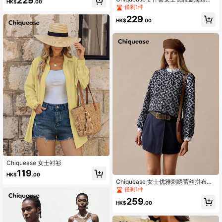
229
HK$
.00
撞色领修身长袖衬衫和裤子套装，秋
僅剩1件
冬
229
HK$
.00
Chiquease 女士衬衫
119
HK$
.00
Chiquease 女士优雅刺绣蕾丝拼布衬
衫和纯色仿口袋装饰短裙 2 件套，适
僅剩1件
合秋季返校季
259
HK$
.00