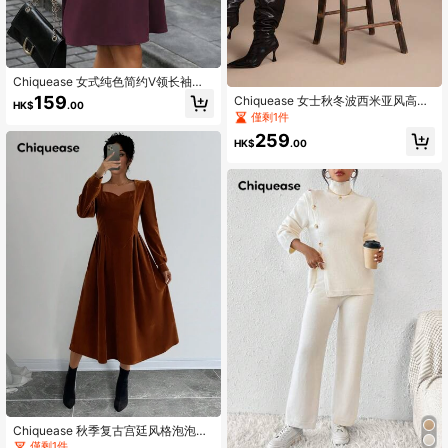
Chiquease 女式纯色简约V领长袖休
闲连衣裙
159
Chiquease 女士秋冬波西米亚风高端
HK$
.00
亮片缎带拼接水钻装饰黑色短款收腰
僅剩1件
连衣裙
259
HK$
.00
Chiquease 秋季复古宫廷风格泡泡袖
修腰长袖喇叭下摆女式秋冬连衣裙，
僅剩1件