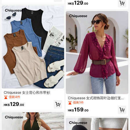
129
演唱会装扮，派对必备，日常装扮，
HK$
.00
运动休闲装扮，度假风上衣
Chiquease 女士背心和吊带衫
僅剩4件
Chiquease 女式褶饰荷叶边领灯笼袖
系带衬衫
僅剩1件
129
HK$
.00
159
HK$
.00