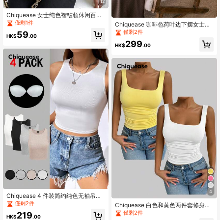
12
Chiquease 女士纯色褶皱领休闲百搭
背心
僅剩1件
Chiquease 咖啡色荷叶边下摆女士秋
冬连衣裙
僅剩2件
59
HK$
.00
299
HK$
.00
4
Chiquease 4 件装简约纯色无袖吊带
背心（带衬垫）
僅剩2件
Chiquease 白色和黄色两件套修身显
瘦背心，性感夜店风，节日狂欢装
僅剩2件
219
HK$
.00
扮，女士生日装扮，浪漫约会装扮，