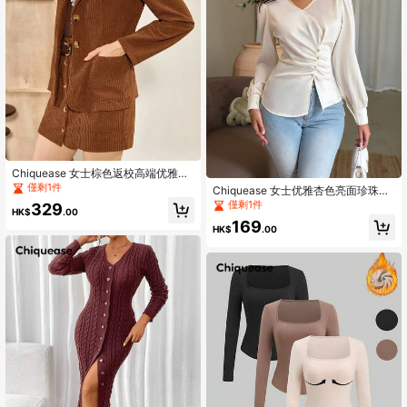
Chiquease 女士棕色返校高端优雅翻
领贴袋长袖灯芯绒纹理西装外套和A字
僅剩1件
Chiquease 女士优雅杏色亮面珍珠纽
斜口袋纽扣裙通勤厚西装
扣衬衫
僅剩1件
329
HK$
.00
169
HK$
.00