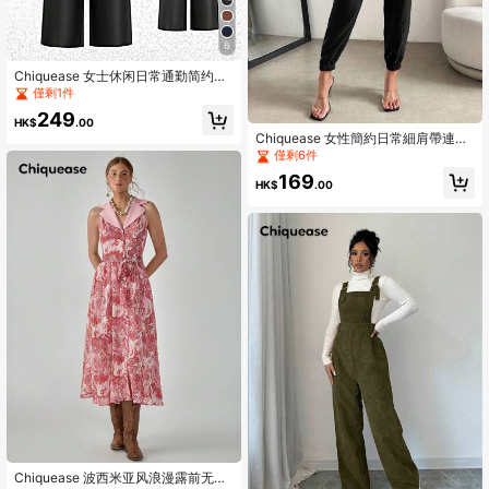
6
Chiquease 女士休闲日常通勤简约纯
色翻领长袖连体裤和 PU 皮革宽松阔
僅剩1件
腿裤套装，春秋
249
HK$
.00
Chiquease 女性簡約日常細肩帶連身
褲
僅剩6件
169
HK$
.00
Chiquease 波西米亚风浪漫露前无袖