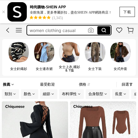
bikini
時尚購物-SHEIN APP
×
motf
下載
全館免運，更多專屬折扣，盡在SHEIN·APP網路商店！
(1,345)
romwe
women clothing casual
white dress for women
bikini
motf
女士上衣,襯衫
女士針織衫
女士連衣裙
女士下裝
女式外套
& T恤
推薦
最受歡迎
價格
篩選
類別
顏色
細節
布料彈性
合身類型
長度
成