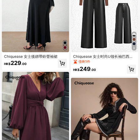
6
Chiquease 女士後綁帶鈴聲袖裙
Chiquease 女士时尚U领长袖巴西皮
革连体裤套装
僅剩1件
229
HK$
.00
249
HK$
.00