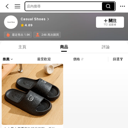
店內搜尋
Casual Shoes
關注
112 追蹤者
4.89
最近售出 1.9K
246 再次購買
主頁
商品
評論
推薦
最受歡迎
價格
篩選