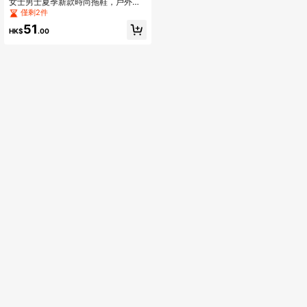
女士男士夏季新款時尚拖鞋，戶外沙
灘EVA軟底拖鞋，休閒舒適男女室內
僅剩2件
浴室防滑鞋
51
HK$
.00