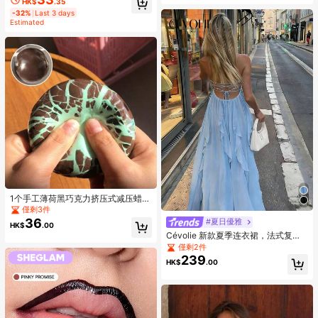
HK$
.35
女士與女孩
-32%
Last 3 days
Estimated
1个手工薄荷黑巧克力挤压式减压蜡
球，挤压时口感酥脆，男女皆宜，是
僅剩3件
派对礼品或礼物的完美之选，适合14
36
#夏日優雅
HK$
.00
岁以上人群的解压玩具，节日、生
Cévolie 新款夏季连衣裙，法式复古
日、愚人节、圣诞节礼物 - 成人礼物
露背性感连衣裙，冰山蓝性感露背吊
僅剩2件
带连衣裙，适合海岛度假，休闲宽松
239
HK$
.00
优雅雪纺连衣裙，适合度假、海滩漫
步、派对、夏季庆典、郊游等场合。