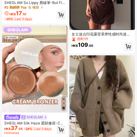
SHEGLAM So Lippy 唇線筆-But Firs
t,Coffee 品牌美妝化妝品 適合女士與
#2 熱銷榜 Top
在 嘴唇
女孩
17
HK$
.10
-41%
Last 3 days
女士波点印花露背系带性感时尚迷你
连衣裙，夏季优雅
僅剩1件
109
HK$
.00
SHEGLAM
SHEGLAM Silk Haze 霜狀修容-Car
37
amel 品牌美妝化妝品 適合女士與女
HK$
.05
-24%
Last 3 days
孩
Estimated