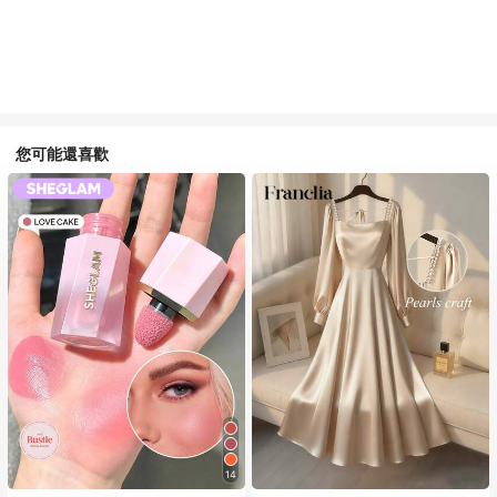
您可能還喜歡
14