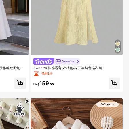
Sweetra
裝，優雅純欲風無袖
Sweetra 性感露背深V领修身开衩纯色连衣裙
、辦公室、日常穿
僅剩2件
159
HK$
.00
0-3 Years