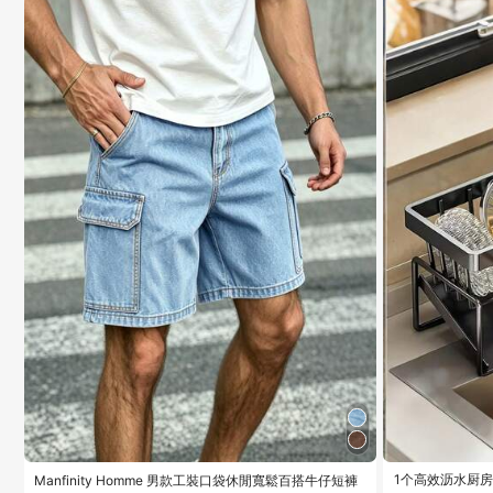
1个高效沥水厨
Manfinity Homme 男款工裝口袋休閒寬鬆百搭牛仔短褲