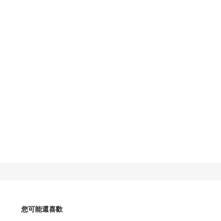
您可能還喜歡