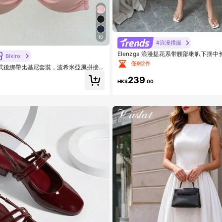
10
#浪漫禮服
Elenzga 浪漫提花系带腰部喇叭下摆
Bikinx
僅剩2件
款掛脖式後綁帶比基尼套裝，波希米亞風拼接
適合海灘度假，粉色夏季款
239
HK$
.00