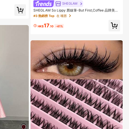
SHEGLAM
SHEGLAM So Lippy 唇線筆-But First,Coffee 品牌美妝
化妝品 適合女士與女孩
#3 熱銷榜 Top
在 嘴唇
17
HK$
.10
-41%