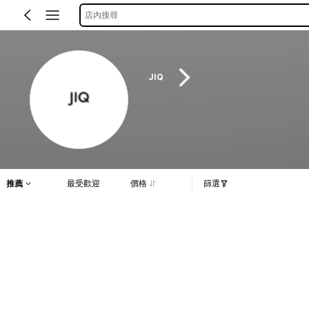
店內搜尋
JIQ
推薦
最受歡迎
價格
篩選