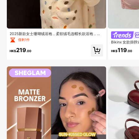
2025新款女士珊瑚绒浴袍，柔软绒毛连帽长款浴袍，珊
瑚绒睡衣套装，保暖舒适的冬季睡衣，柔软绒毛家居服，
僅剩1件
Bikinx 女
可爱卡通印花，长袖带口袋，可机洗
配色珠飾肩帶，
219
119
HK$
.00
HK$
.00