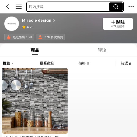
店內搜尋
Miracle design
關注
203 追蹤者
4.71
最近售出 1.2K
776 再次購買
商品
評論
推薦
最受歡迎
價格
篩選