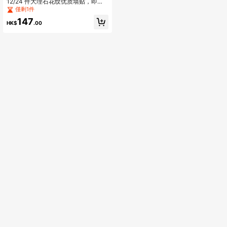
12/24 件大理石花纹优质墙贴，即撕
即贴壁纸，自粘式，适用于橱柜、桌
僅剩1件
子、椅子和厨房浴室，防水、易用、
147
防油，水晶膜墙纸，翻新墙面装饰，
HK$
.00
适用于家居装饰