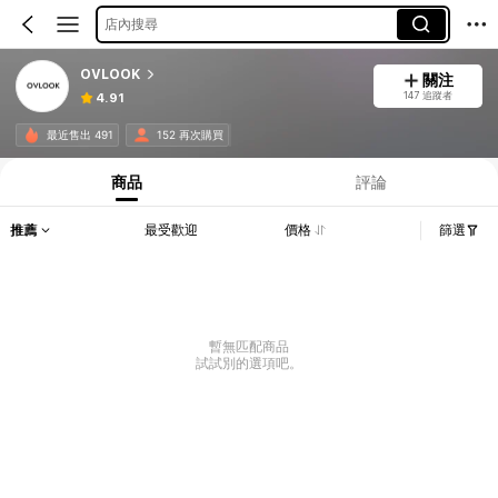
店內搜尋
OVLOOK
關注
147 追蹤者
4.91
最近售出 491
152 再次購買
商品
評論
推薦
最受歡迎
價格
篩選
暫無匹配商品
試試別的選項吧。