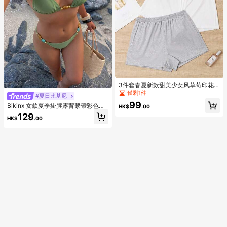
3件套春夏新款甜美少女风草莓印花
蝴蝶结睡裤，女士宽松舒适睡衣
僅剩1件
#夏日比基尼
99
Bikinx 女款夏季掛脖露背繫帶彩色串
HK$
.00
珠比基尼套裝，休閒優雅高彈性泳
129
HK$
.00
衣，適合海灘度假，波希米亞風