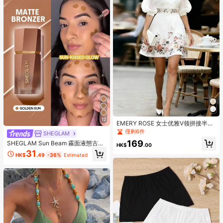
12
EMERY ROSE 女士优雅V领拼接半透
明花瓣袖印花收腰中长连衣裙，夏季
僅剩6件
SHEGLAM
169
SHEGLAM Sun Beam 霧面液態古
HK$
.00
銅-Golden Sun 品牌美妝化妝品 適合
31
HK$
.49
-36%
Estimated
女士與女孩