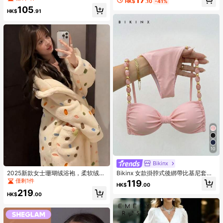
HK$
.10
-41%
假、約會、下午茶、通勤、辦公室、
105
日常穿著、派對、生日派對、返校季
HK$
.91
10
Bikinx
2025新款女士珊瑚绒浴袍，柔软绒毛
Bikinx 女款掛脖式後綁帶比基尼套
连帽长款浴袍，珊瑚绒睡衣套装，保
裝，波希米亞風拼接配色珠飾肩帶，
僅剩1件
119
HK$
.00
暖舒适的冬季睡衣，柔软绒毛家居
適合海灘度假，粉色夏季款
219
服，可爱卡通印花，长袖带口袋，可
HK$
.00
机洗