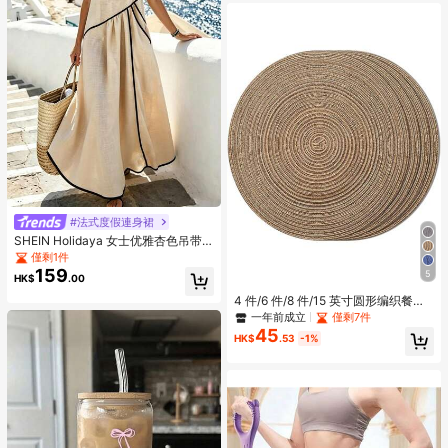
#法式度假連身裙
SHEIN Holidaya 女士优雅杏色吊带
连衣裙，简约廓形设计，适合海滩度
僅剩1件
假、休闲、假日、约会、通勤、晚宴
159
5
HK$
.00
等场合。
4 件/6 件/8 件/15 英寸圆形编织餐桌
垫，可洗厨房餐垫，适合家庭聚会、
一年前成立
僅剩7件
婚礼派对（咖啡棕色）
45
HK$
.53
-1%