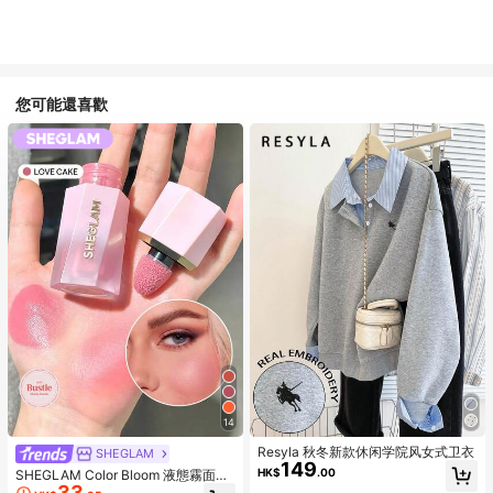
您可能還喜歡
14
Resyla 秋冬新款休闲学院风女式卫衣
SHEGLAM
149
HK$
.00
SHEGLAM Color Bloom 液態霧面腮
33
紅-Love Cake 品牌美妝化妝品 適合