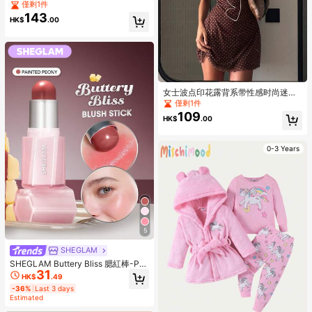
电自动旋转陶瓷卷发棒，美发造型工
僅剩1件
具
143
HK$
.00
女士波点印花露背系带性感时尚迷你
连衣裙，夏季优雅
僅剩1件
109
HK$
.00
0-3 Years
5
SHEGLAM
SHEGLAM Buttery Bliss 腮紅棒-Pai
31
nted Peony 品牌美妝化妝品 適合女
HK$
.49
士與女孩
-36%
Last 3 days
Estimated