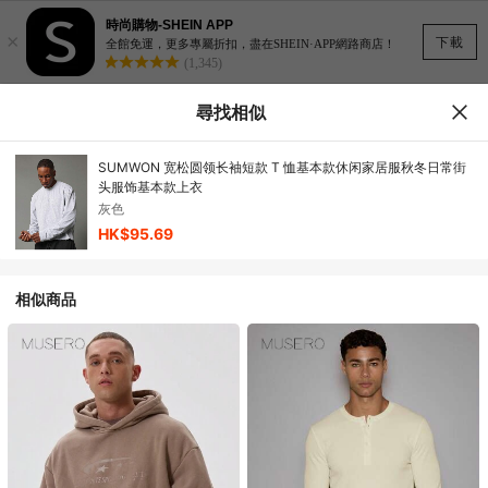
時尚購物-SHEIN APP
×
下載
全館免運，更多專屬折扣，盡在SHEIN·APP網路商店！
(1,345)
尋找相似
SUMWON 宽松圆领长袖短款 T 恤基本款休闲家居服秋冬日常街
头服饰基本款上衣
灰色
HK$95.69
相似商品