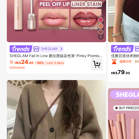
7
SHEGLAM
优雅百搭休闲独
SHEGLAM Fall In Line 撕拉唇線染色筆-Pinky Promise
衣，夏季必备
品牌美妝化妝品 適合女士與女孩
24
僅剩3件
90
HK$
.80
-36%
Last 3 days
Estimated
79
HK$
.00