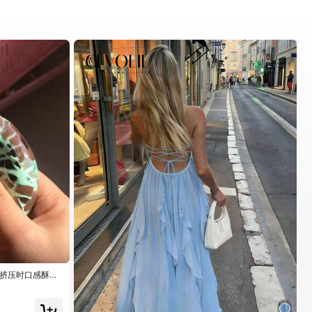
，挤压时口感酥
之选，适合14
愚人节、圣诞节礼