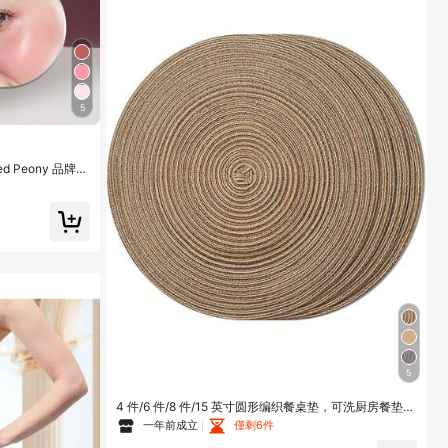
5
ted Peony 品牌美
5
4 件/6 件/8 件/15 英寸圆形编织餐桌垫，可洗厨房餐垫，
适合家庭聚会、婚礼派对（咖啡棕色）
一年前成立
僅剩6件