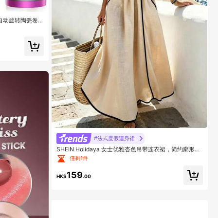
自动旋转陶瓷卷
#法式度假連身裙
SHEIN Holidaya 女士优雅杏色吊带连衣裙，简约廓形设
计，适合海滩度假、休闲、假日、约会、通勤、晚宴等场
僅剩1件
合。
159
HK$
.00