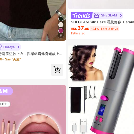
SHEGLAM
SHEGLAM Silk Haze 霜狀修容-Car
品 適合女士與女孩
37
HK$
.05
-24%
Last 3 days
Estimated
5
Floreya
特露肩短款上衣，性感斜肩修身短款上
0+ Say "美麗"