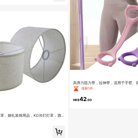
高弹力阻力带，拉伸带，适用于手臂、
拉伸，上半身锻炼器材，便携式家用/办
僅剩1件
于瑜伽、普拉提、健身拉伸，8字形健
42
HK$
.00
灯罩，婚礼装饰用品，KD吊灯灯罩，酒店
灯罩，照明配件