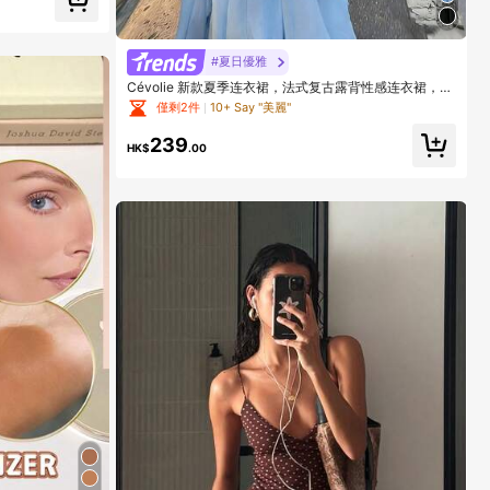
#夏日優雅
Cévolie 新款夏季连衣裙，法式复古露背性感连衣裙，冰
山蓝性感露背吊带连衣裙，适合海岛度假，休闲宽松优雅
僅剩2件
10+ Say "美麗"
雪纺连衣裙，适合度假、海滩漫步、派对、夏季庆典、郊
游等场合。
239
HK$
.00