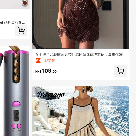
amel 品牌美妝化妝
女士波点印花露背系带性感时尚迷你连衣裙，夏季优雅
僅剩1件
109
HK$
.00