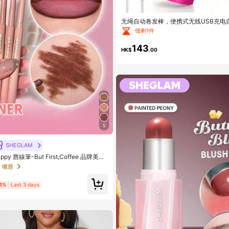
无绳自动卷发棒，便携式无线USB充电
发棒，美发造型工具
僅剩1件
143
HK$
.00
5
SHEGLAM
ippy 唇線筆-But First,Coffee 品牌美妝
與女孩
 嘴唇
41%
Last 3 days