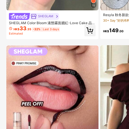
15
Resyla 秋冬
SHEGLAM
30+ Say "好的布
SHEGLAM Color Bloom 液態霧面腮紅-Love Cake 品牌
美妝化妝品 適合女士與女孩
33
149
HK$
.35
-32%
Last 3 days
HK$
.00
Estimated