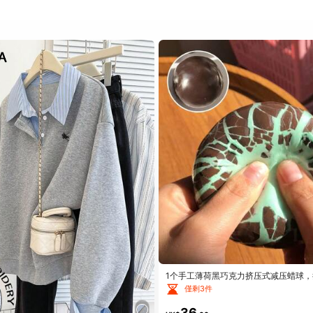
1个手工薄荷黑巧克力挤压式减压蜡球
脆，男女皆宜，是派对礼品或礼物的完美
僅剩3件
岁以上人群的解压玩具，节日、生日、
物 - 成人礼物
36