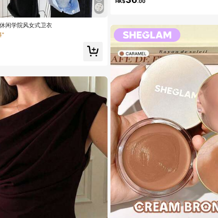
HK$
.00
新款休闲学院风女式卫衣
料"