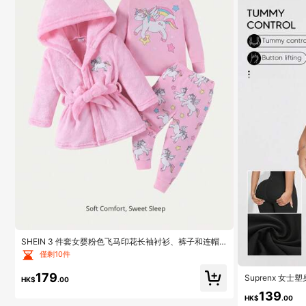
SHEIN 3 件套女婴粉色飞马印花长袖衬衫、裤子和连帽
长袍舒适家居服
僅剩10件
179
Suprenx 
HK$
.00
别版
139
HK$
.00