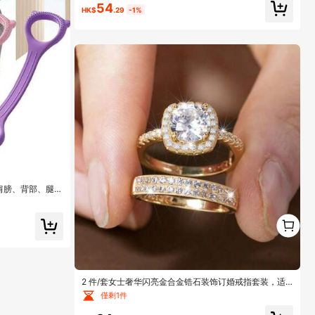
54
HK$
.29
-1%
肩膀、背部、腿部
公弹力绳，适用
身阻力带
1
1
2 件/套女士奢华闪亮金合金锆石装饰订婚戒指套装，适
合日常佩戴、婚礼订婚派对、情人节、生日礼物
僅剩1件