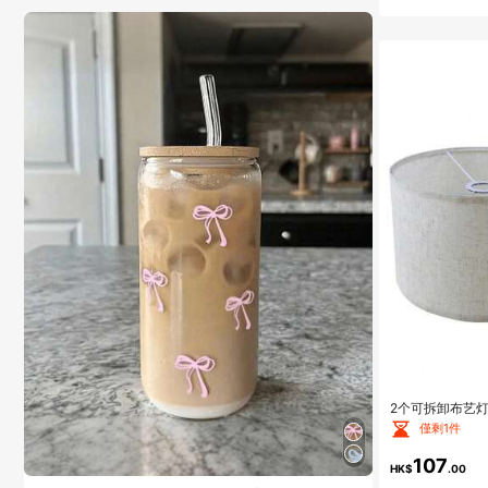
2个可拆卸布艺
家居装饰落地灯
僅剩1件
107
HK$
.00