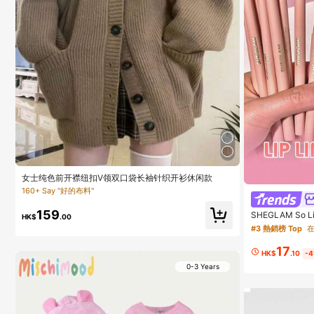
女士纯色前开襟纽扣V领双口袋长袖针织开衫休闲款
160+ Say "好的布料"
159
SHEGLAM So L
HK$
.00
化妝品 適合女士
#3 熱銷榜 Top
在
17
HK$
.10
-
0-3 Years