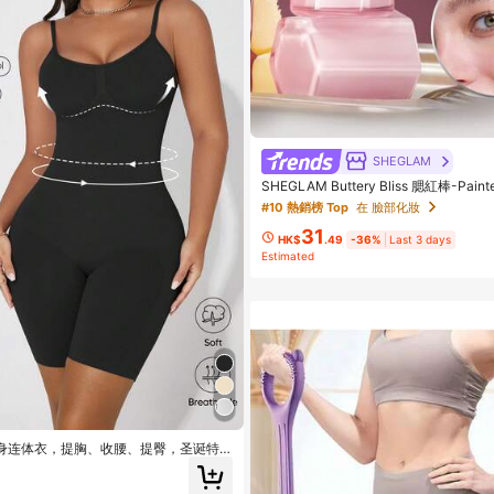
SHEGLAM
SHEGLAM Buttery Bliss 腮紅棒-Pain
妝化妝品 適合女士與女孩
#10 熱銷榜 Top
在 臉部化妝
31
HK$
.49
-36%
Last 3 days
Estimated
女士塑身连体衣，提胸、收腰、提臀，圣诞特