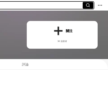
關注
34 追蹤者
評論