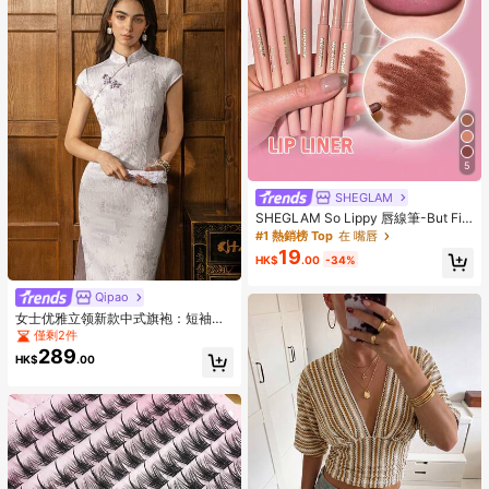
5
SHEGLAM
SHEGLAM So Lippy 唇線筆-But Firs
t,Coffee 品牌美妝化妝品 適合女士與
#1 熱銷榜 Top
在 嘴唇
女孩
19
HK$
.00
-34%
Qipao
女士优雅立领新款中式旗袍：短袖，
时尚侧开衩 | 完美场合：正式活动、
僅剩2件
盛大晚宴、商务宴会、婚礼、高端夏
289
HK$
.00
季招待会