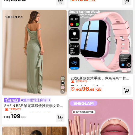
HK$
.00
HK$
.84
-1%
冬季使用，生日/节日派对礼物，圣诞
礼物，玻璃水瓶，杯子，冰咖啡杯，
可爱单品，伴娘礼物，玻璃杯，玻璃
罐，美观，女士礼物
High Repeat Customers
僅剩4件
2026新款智慧手錶，專為時尚年輕女
性、男性與情侶設計，支援無線通
High Repeat Customers
High Repeat Customers
話、音樂控制，相容 Android/iOS 手
98
僅剩4件
僅剩4件
HK$
.65
-2%
機，派對、新年、情人節、復活節、
5
High Repeat Customers
穆斯林新年及節日的理想禮物
僅剩4件
#魅力優雅連身裙
#9 熱銷榜 Top
在 美人魚 女裝
僅剩2件
SHEIN BAE 鼠尾草綠優雅夏季女款用
餐禮服，斜肩扭結抹胸百褶高開衩荷
#9 熱銷榜 Top
#9 熱銷榜 Top
在 美人魚 女裝
在 美人魚 女裝
葉邊裹身長款伴娘派對洋裝
199
僅剩2件
僅剩2件
HK$
.00
#9 熱銷榜 Top
在 美人魚 女裝
僅剩2件