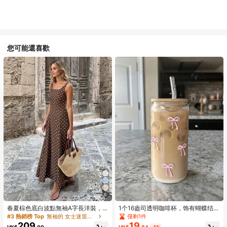
您可能還喜歡
6
春夏棕色底白波點無袖A字長洋裝，
1个16盎司透明咖啡杯，饰有蝴蝶结图
極簡優雅風格，適合日常通勤與派對
案，配有竹制杯盖和吸管，大容量户
僅剩1件
#3 熱銷榜 Top
無袖的 女士迷笛連衣裙
穿著
外旅行便携饮料/果汁杯，适合夏季和
209
19