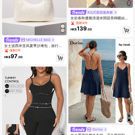
4
#法式度假連身裙
女款春秋優雅浪漫休閒甜美蝴蝶結圓
領七分袖高腰刺繡拼接襯衫，通勤約
僅剩4件
會派對度假日常出行百搭上衣，秋季
139
HK$
.00
上衣
MICHELLE BAG
女士波西米亚风夏季沙滩包，旅行必
备优雅女士钱包（随机图案）
僅剩1件
97
HK$
.00
Doriss