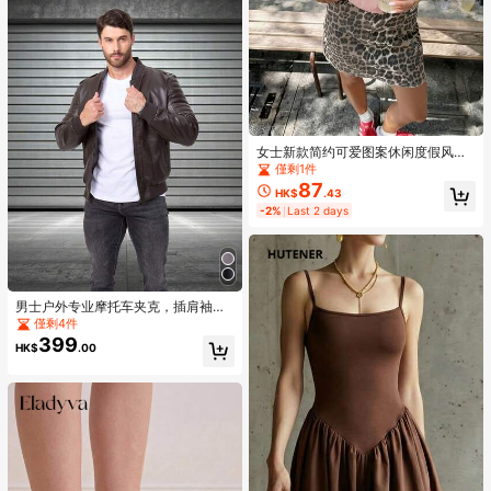
女士新款简约可爱图案休闲度假风宽
松百搭圆领短袖T恤，时尚日常上
僅剩1件
衣，适合日常度假穿着。也适合情人
87
HK$
.43
节、开学季、教师节等节日穿着。字
-2%
Last 2 days
母印花短袖T恤，柔软宽松舒适，高
端街头度假风宽松休闲百搭短袖上
衣，粉色
男士户外专业摩托车夹克，插肩袖，
PU 皮革，赛车风格，立领，拉链口
僅剩4件
袋，秋冬运动夹克
399
HK$
.00