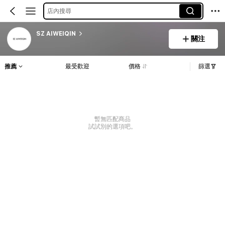
店內搜尋
SZ AIWEIQIN
關注
推薦
最受歡迎
價格
篩選
暫無匹配商品
試試別的選項吧。