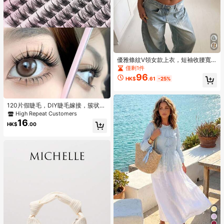
優雅條紋V領女款上衣，短袖收腰寬
鬆短版設計，適合休閒、日常與夏季
僅剩1件
度假穿著，棕色
96
HK$
.61
-25%
120片假睫毛，DIY睫毛嫁接，簇状假
睫毛，纤细单根睫毛，C/D卷度浓密8
High Repeat Customers
-13毫米蓬松睫毛簇，睫毛簇，单根
16
HK$
.00
假睫毛，假睫毛