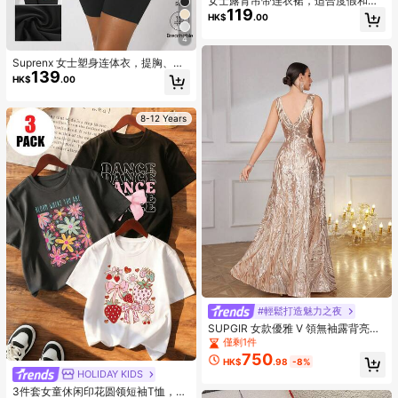
女士露背吊带连衣裙，适合度假和日
119
常穿着，春夏派对优雅之选
HK$
.00
4
Suprenx 女士塑身连体衣，提胸、收
139
腰、提臀，圣诞特别版
HK$
.00
8-12 Years
#輕鬆打造魅力之夜
SUPGIR 女款優雅 V 領無袖露背亮片
修身長款晚禮服，適合婚禮派對，春
僅剩1件
秋穿著
750
HK$
.98
-8%
HOLIDAY KIDS
3件套女童休闲印花圆领短袖T恤，夏