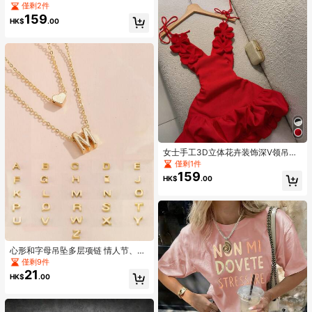
季学生童装 - 草莓、花卉、蝴蝶结印
僅剩2件
花T恤，为每个孩子带来欢乐和幸
159
HK$
.00
福！
女士手工3D立体花卉装饰深V领吊带
系带晚礼服，性感花卉褶边连衣裙，
僅剩1件
优雅夏季红色
159
HK$
.00
心形和字母吊坠多层项链 情人节、妈
妈、母亲、母亲节、礼物
僅剩9件
21
HK$
.00