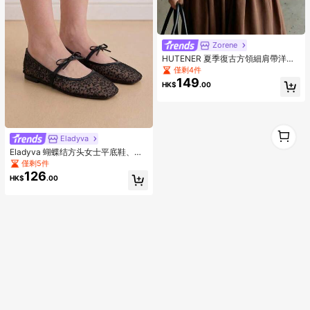
Zorene
HUTENER 夏季復古方領細肩帶洋
裝，收腰飄逸度假拍照氛圍優雅棕色
僅剩4件
連身裙
149
HK$
.00
1
Eladyva
1
Eladyva 蝴蝶结方头女士平底鞋、针
织休闲鞋、大码休闲芭蕾舞鞋、夏季
僅剩5件
舒适芭蕾舞鞋、妈妈们的套脚休闲
126
HK$
.00
鞋、百搭春季鞋、波西米亚风黄色、
黑色、白色、米色、浅蓝色、豹纹、
蕾丝平底鞋、欧美大码夏季休闲鞋、
步行鞋、女士休闲平底鞋、宽松鞋、
镂空蝴蝶结女士乐福鞋、优雅白色平
底鞋、花卉图案