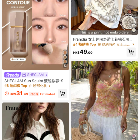
Franclia 女士休闲舒适印花钻石珍珠
装饰短袖圆领T恤
#4 熱銷榜 Top
在 簡約時尚 女士上衣、襯衫和T恤
49
HK$
.00
12
SHEGLAM
SHEGLAM Sun Sculpt 液態修容-So
ft Tan 品牌美妝化妝品 適合女士與女
#8 熱銷榜 Top
在 臉部化妝
孩
31
HK$
.49
-36%
Estimated