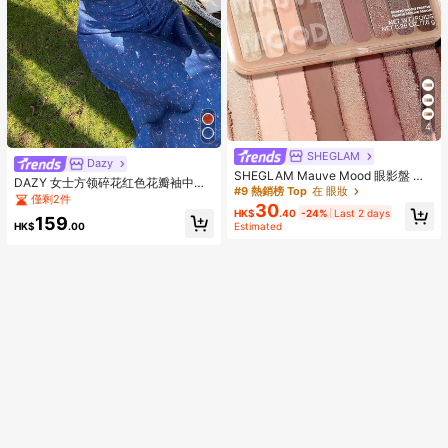
4
SHEGLAM
Dazy
SHEGLAM Mauve Mood 眼影盤 品
DAZY 女士方领碎花红色花瓣袖中长
牌美妝化妝品 適合女士與女孩
#9 熱銷榜 Top
在 眼妝
连衣裙波西米亚风太阳裙，适合女士
僅剩2件
30
度假夏季穿着
HK$
.40
-24%
Last 2 days
159
HK$
.00
Estimated