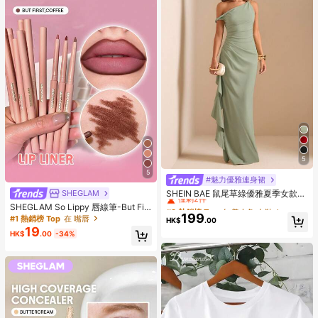
5
5
#魅力優雅連身裙
#9 熱銷榜 Top
在 美人魚 女裝
僅剩2件
SHEIN BAE 鼠尾草綠優雅夏季女款用
SHEGLAM
餐禮服，斜肩扭結抹胸百褶高開衩荷
#9 熱銷榜 Top
#9 熱銷榜 Top
在 美人魚 女裝
在 美人魚 女裝
SHEGLAM So Lippy 唇線筆-But Firs
葉邊裹身長款伴娘派對洋裝
199
t,Coffee 品牌美妝化妝品 適合女士與
僅剩2件
僅剩2件
#1 熱銷榜 Top
在 嘴唇
HK$
.00
女孩
19
#9 熱銷榜 Top
在 美人魚 女裝
HK$
.00
-34%
僅剩2件