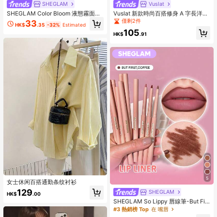
SHEGLAM
Vuslat
SHEGLAM Color Bloom 液態霧面腮
Vuslat 新款時尚百搭修身 A 字長洋
紅-Love Cake 品牌美妝化妝品 適合
裝，優雅純欲風無袖洋裝，適合度
僅剩2件
33
HK$
.35
-32%
Estimated
女士與女孩
假、約會、下午茶、通勤、辦公室、
105
日常穿著、派對、生日派對、返校季
HK$
.91
5
女士休闲百搭通勤条纹衬衫
129
SHEGLAM
HK$
.00
SHEGLAM So Lippy 唇線筆-But Firs
t,Coffee 品牌美妝化妝品 適合女士與
#3 熱銷榜 Top
在 嘴唇
女孩