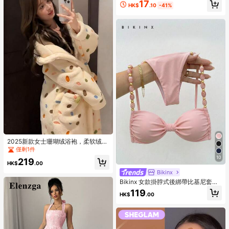
17
HK$
.10
-41%
2025新款女士珊瑚绒浴袍，柔软绒毛
连帽长款浴袍，珊瑚绒睡衣套装，保
僅剩1件
暖舒适的冬季睡衣，柔软绒毛家居
10
219
服，可爱卡通印花，长袖带口袋，可
HK$
.00
机洗
Bikinx
Bikinx 女款掛脖式後綁帶比基尼套
裝，波希米亞風拼接配色珠飾肩帶，
119
HK$
.00
適合海灘度假，粉色夏季款