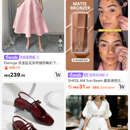
4
#浪漫禮服
Elenzga 浪漫提花系带腰部喇叭下摆
中长连衣裙
12
僅剩2件
239
SHEGLAM
HK$
.00
SHEGLAM Sun Beam 霧面液態古
銅-Golden Sun 品牌美妝化妝品 適合
31
HK$
.49
-36%
Estimated
女士與女孩