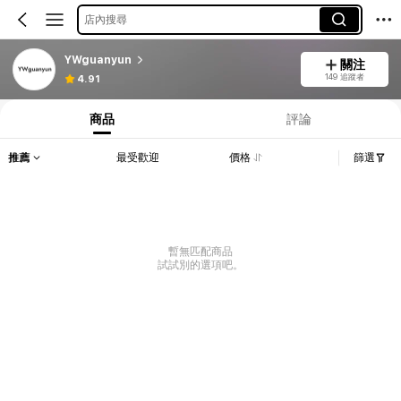
店內搜尋
YWguanyun
關注
149 追蹤者
4.91
商品
評論
推薦
最受歡迎
價格
篩選
暫無匹配商品
試試別的選項吧。