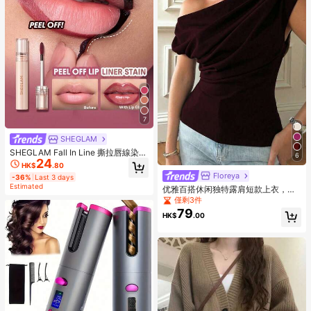
7
SHEGLAM
SHEGLAM Fall In Line 撕拉唇線染色
6
24
筆-Pinky Promise 品牌美妝化妝品
HK$
.80
適合女士與女孩
Floreya
-36%
Last 3 days
Estimated
优雅百搭休闲独特露肩短款上衣，性
感斜肩修身短款上衣，夏季必备
僅剩3件
79
HK$
.00