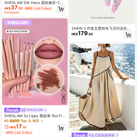
SHEGLAM Silk Haze 霜狀修容-Car
37
amel 品牌美妝化妝品 適合女士與女
HK$
.05
-24%
Last 3 days
孩
Estimated
SHEIN 3 件套女婴粉色飞马印花长袖
179
衬衫、裤子和连帽长袍舒适家居服
HK$
.00
5
SHEGLAM
SHEGLAM So Lippy 唇線筆-But Firs
t,Coffee 品牌美妝化妝品 適合女士與
#3 熱銷榜 Top
在 嘴唇
女孩
17
HK$
.10
-41%
Last 3 days
#法式度假連身裙