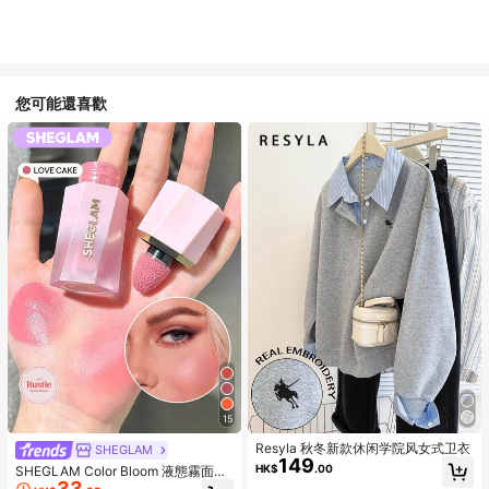
您可能還喜歡
15
Resyla 秋冬新款休闲学院风女式卫衣
SHEGLAM
149
HK$
.00
SHEGLAM Color Bloom 液態霧面腮
33
紅-Love Cake 品牌美妝化妝品 適合