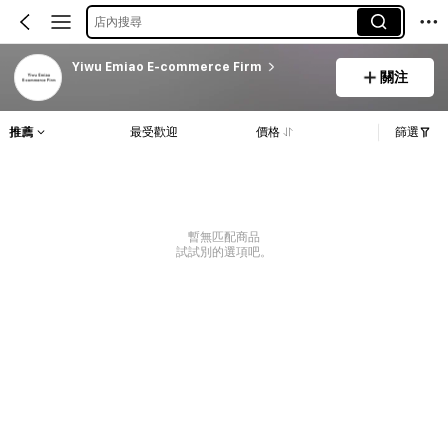
店內搜尋
Yiwu Emiao E-commerce Firm
關注
推薦
最受歡迎
價格
篩選
暫無匹配商品
試試別的選項吧。