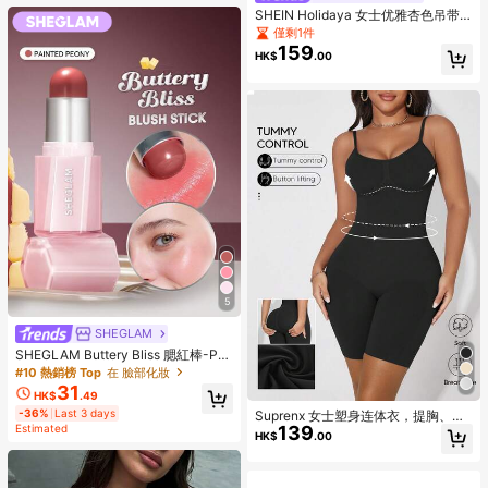
SHEIN Holidaya 女士优雅杏色吊带
连衣裙，简约廓形设计，适合海滩度
僅剩1件
假、休闲、假日、约会、通勤、晚宴
159
HK$
.00
等场合。
5
SHEGLAM
SHEGLAM Buttery Bliss 腮紅棒-Pai
nted Peony 品牌美妝化妝品 適合女
#10 熱銷榜 Top
在 臉部化妝
士與女孩
31
HK$
.49
-36%
Last 3 days
Suprenx 女士塑身连体衣，提胸、收
Estimated
139
腰、提臀，圣诞特别版
HK$
.00