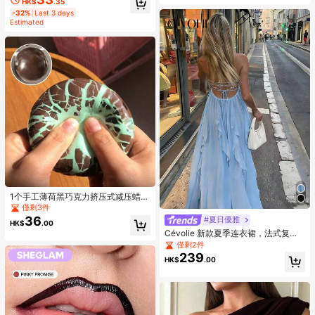
HK$
.35
女士與女孩
-32%
Last 3 days
Estimated
1个手工薄荷黑巧克力挤压式减压蜡
球，挤压时口感酥脆，男女皆宜，是
僅剩3件
派对礼品或礼物的完美之选，适合14
36
#夏日優雅
HK$
.00
岁以上人群的解压玩具，节日、生
Cévolie 新款夏季连衣裙，法式复古
日、愚人节、圣诞节礼物 - 成人礼物
露背性感连衣裙，冰山蓝性感露背吊
僅剩2件
带连衣裙，适合海岛度假，休闲宽松
239
HK$
.00
优雅雪纺连衣裙，适合度假、海滩漫
步、派对、夏季庆典、郊游等场合。