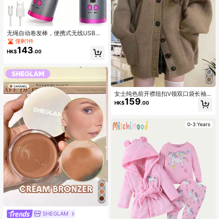
无绳自动卷发棒，便携式无线USB充
电自动旋转陶瓷卷发棒，美发造型工
僅剩1件
具
143
HK$
.00
女士纯色前开襟纽扣V领双口袋长袖
159
针织开衫休闲款
HK$
.00
0-3 Years
SHEGLAM