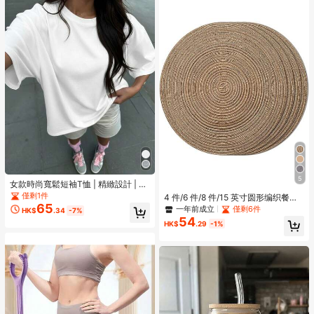
5
女款時尚寬鬆短袖T恤 | 精緻設計 | 夏
季必備 | 易於搭配 | 展現你的風格
僅剩1件
4 件/6 件/8 件/15 英寸圆形编织餐桌
65
垫，可洗厨房餐垫，适合家庭聚会、
一年前成立
僅剩6件
HK$
.34
-7%
婚礼派对（咖啡棕色）
54
HK$
.29
-1%