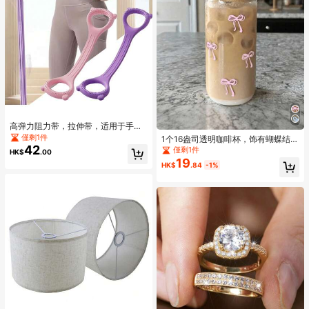
高弹力阻力带，拉伸带，适用于手
臂、肩膀、背部、腿部拉伸，上半身
僅剩1件
1个16盎司透明咖啡杯，饰有蝴蝶结图
锻炼器材，便携式家用/办公弹力绳，
42
案，配有竹制杯盖和吸管，大容量户
僅剩1件
HK$
.00
适用于瑜伽、普拉提、健身拉伸，8字
外旅行便携饮料/果汁杯，适合夏季和
19
形健身阻力带
HK$
.84
-1%
冬季使用，生日/节日派对礼物，圣诞
礼物，玻璃水瓶，杯子，冰咖啡杯，
可爱单品，伴娘礼物，玻璃杯，玻璃
罐，美观，女士礼物