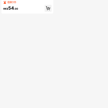
厚款防寒毛绒情侣家居袜，鞋底有防
僅剩1件
滑橡胶点，柔软舒适，冬季
54
HK$
.00