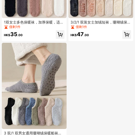
1双女士多色保暖袜，加厚保暖，适合
3/2/1 双装女士加绒短袜，珊瑚绒保暖
秋冬季节，硅胶防滑底，舒适室内/睡
加厚袜，适合室内日常穿着
僅剩1件
僅剩1件
眠袜
35
47
HK$
.00
HK$
.00
3 双/1 双男女通用珊瑚绒保暖船袜，