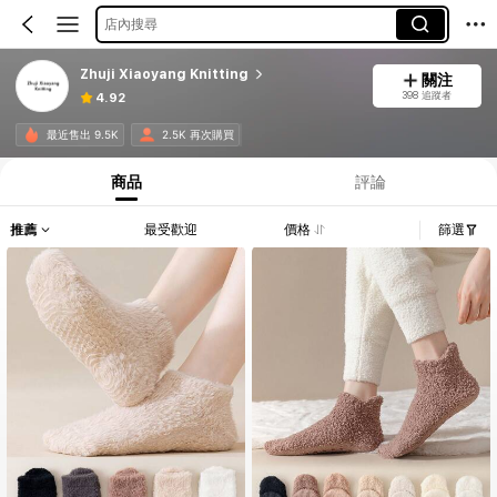
店內搜尋
Zhuji Xiaoyang Knitting
關注
398 追蹤者
4.92
最近售出 9.5K
2.5K 再次購買
商品
評論
推薦
最受歡迎
價格
篩選