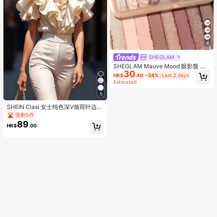
4
SHEGLAM
SHEGLAM Mauve Mood 眼影盤 品
30
牌美妝化妝品 適合女士與女孩
HK$
.40
-24%
Last 2 days
Estimated
5
SHEIN Clasi 女士纯色深V领荷叶边时
尚衬衫
僅剩5件
89
HK$
.00