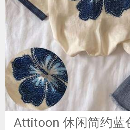
Attitoon 休闲简