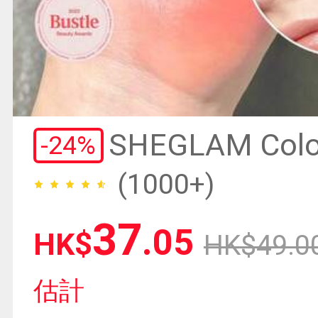
SHEGLAM Colo
-
24
%
液態霧面腮紅-Ros
(1000+)
l 品牌美妝化妝
(1000+)
37
.05
HK$
HK$49.0
士與女孩
估計