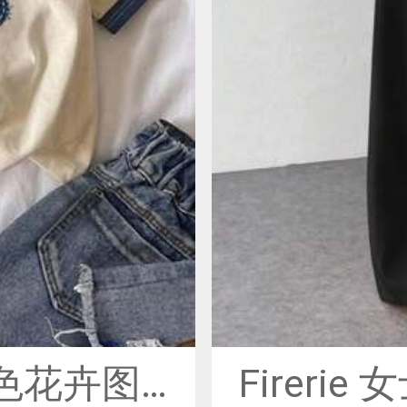
约蓝色花卉图
Firer