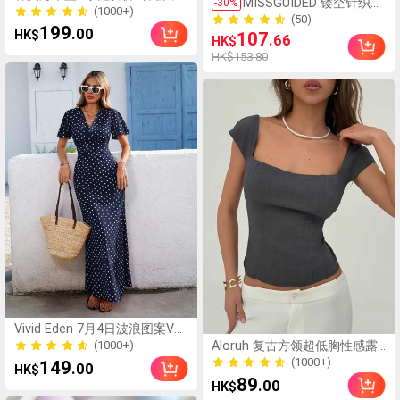
MISSGUIDED 镂空针织蕾
-
30
%
極簡休閒度假日常穿搭優雅
(1000+)
丝边吊带背心和热裤睡衣
(50)
(1000+)
199
.00
套装，柔软舒适，细节精
HK$
107
(50)
.66
HK$
致，尽显女性柔美气质。
HK$153.80
Vivid Eden 7月4日波浪图案V领
短袖修身女装，春夏装扮，夏
Aloruh 复古方领超低胸性感露
(1000+)
季服装，情人节，度假装扮，
胸短款上衣 T 恤
(1000+)
(1000+)
149
.00
HK$
沙滩装扮，节日，浪漫优雅，
(1000+)
89
.00
HK$
波西米亚风，甜美，锐舞节装