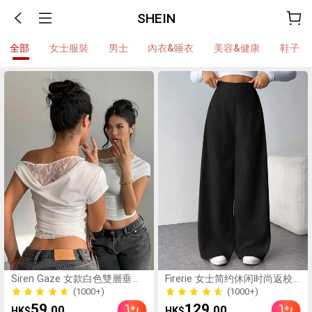
SHEIN
全部
女士服裝
男士
內衣&睡衣
美容&健康
鞋子
Siren Gaze 女款白色雙層垂墜
Firerie 女士简约休闲时尚返校
不對稱領蕾絲短版上衣，修身T
高腰纹理阔腿裤
(1000+)
(1000+)
恤，優雅日常夏季波希米亞風
(1000+)
(1000+)
59
129
.00
.00
HK$
HK$