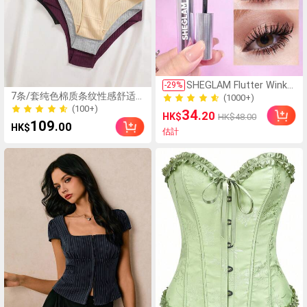
SHEGLAM Flutter Wink
-
29
%
7条/套纯色棉质条纹性感舒适
濃密睫毛膏 品牌美妝化妝
(1000+)
低腰女士内裤，适合情人节、
品 適合女士與女孩
(100+)
(1000+)
34
.20
HK$
HK$48.00
日常运动、四季穿着
(100+)
109
.00
HK$
估計