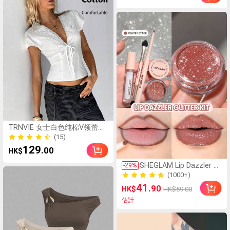
TRNVIE 女士白色纯棉V领蕾丝
边波西米亚风提花系带荷叶袖
(15)
衬衫，适合海滩度假、休闲和
(15)
129
.00
HK$
通勤穿着。
SHEGLAM Lip Dazzler 唇
-
29
%
部亮片組-Center Stage
(1000+)
品牌美妝化妝品 適合女士
(1000+)
41
.90
HK$
HK$59.00
與女孩
估計