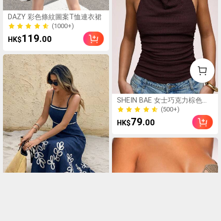
DAZY 彩色條紋圖案T恤連衣裙
(1000+)
(1000+)
119
.00
HK$
SHEIN BAE 女士巧克力棕色纯
色针织露背修身褶皱吊带背
(500+)
心，休闲上衣，性感棕色上衣
(500+)
79
.00
HK$
SHEIN Frenchy 女士夏季休闲
度假风植物刺绣腰带吊带裙
(1000+)
(1000+)