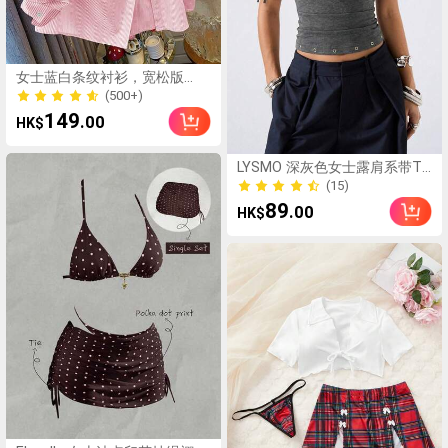
女士蓝白条纹衬衫，宽松版
型，后背系带设计，适合通
(500+)
勤、休闲、海滩、度假等场
(500+)
149
.00
HK$
合，粉色系春季款
LYSMO 深灰色女士露肩系带T
恤
(15)
(15)
89
.00
HK$