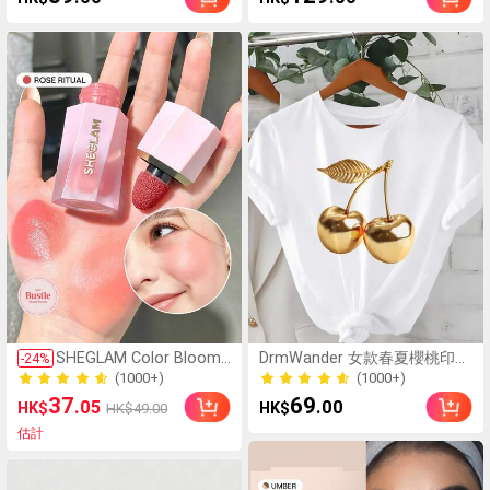
音樂節演唱會上衣
SHEGLAM Color Bloom
DrmWander 女款春夏櫻桃印花
-
24
%
液態霧面腮紅-Rose Ritu
圓領短袖休閒百搭T恤
(1000+)
(1000+)
al 品牌美妝化妝品 適合女
(1000+)
(1000+)
37
69
.05
.00
HK$
HK$
HK$49.00
士與女孩
估計