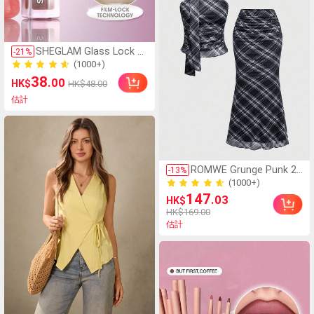
SHEGLAM Glass Lock Ai
-
21
%
r 唇彩-Caramel Wave 品
(1000+)
牌美妝化妝品 適合女士與
(1000+)
38
.00
HK$
HK$48.00
女孩
估計
ROMWE Grunge Punk 2
-
13
%
件 Y2K 复古格纹抹胸和格
(1000+)
纹低腰鱼尾裙套装
147
(1000+)
.03
HK$
HK$169.00
估計