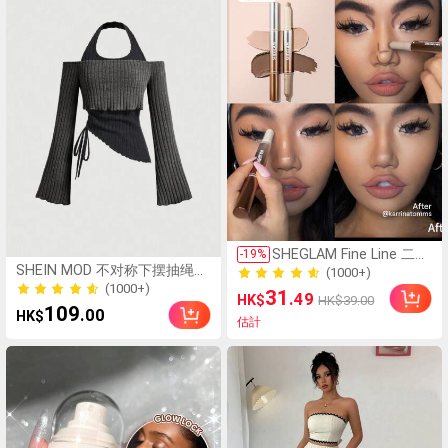
SHEGLAM Fine Line 二合
-
19
%
SHEIN MOD 不对称下摆抽绳腰
一鼻部修容打亮筆-Umber
(1000+)
部喇叭袖二合一 T 恤
品牌美妝化妝品 適合女士
(1000+)
(1000+)
31
.49
HK$
HK$39.00
與女孩
(1000+)
109
.00
HK$
估計