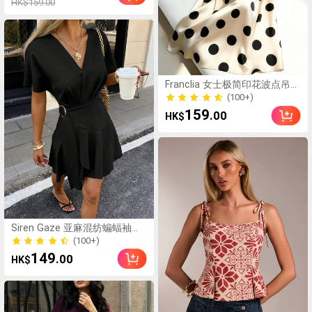
HK$159.00
Franclia 女士极简印花波点吊带
裙
(100+)
(100+)
159
.00
HK$
Siren Gaze 亚麻混纺蝙蝠袖迷
你裹身连衣裙，休闲沙滩度假
(100+)
连衣裙
(100+)
149
.00
HK$