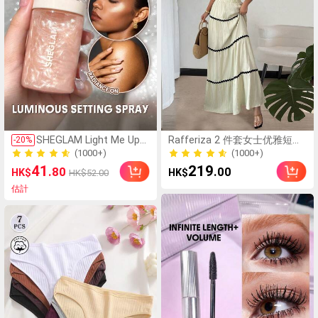
SHEGLAM Light Me Up
Rafferiza 2 件套女士优雅短款
-
20
%
亮澤定妝噴霧 品牌美妝化
抹胸上衣和裙子套装
(1000+)
(1000+)
妝品 適合女士與女孩
(1000+)
(1000+)
41
219
.80
.00
HK$
HK$
HK$52.00
估計