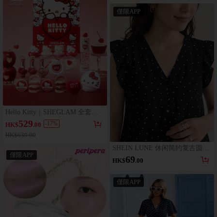
僅限APP
Hello Kitty｜SHEGLAM 全套收
藏品 品牌美妝化妝品 適合女士與
529
-
17
%
HK$
.00
女孩
HK$639.00
SHEIN LUNE 休闲简约复古圆点
僅限APP
印花图案女式衬衫，适合夏季穿
69
HK$
.00
着
僅限APP