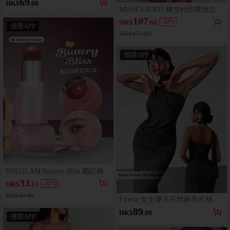
69
HK$
.00
MISSGUIDED 镂空针织蕾丝边吊
带背心和热裤睡衣套装，柔软舒
107
-
30
%
HK$
.66
适，细节精致，尽显女性柔美气
僅限APP
质。
HK$153.80
僅限APP
SHEGLAM Buttery Bliss 腮紅棒-
Painted Peony 品牌美妝化妝品 適
33
-
32
%
HK$
.15
合女士與女孩
HK$49.00
Firerie 女士摩卡不对称亮片袖露
背连衣裙，春夏时尚休闲连衣
89
HK$
.00
裙，适合通勤、优雅、性感、度
僅限APP
假、海滩、波西米亚、夏威夷、