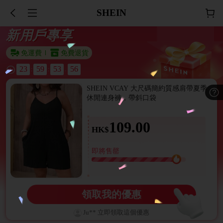
SHEIN
新用戶專享
免運費
免費退貨
23
59
51
18
:
:
.
SHEIN VCAY 大尺碼簡約質感肩帶夏季
休閒連身褲，帶斜口袋
109.00
HK$
即將售罄
領取我的優惠
So** 立即領取這個優惠