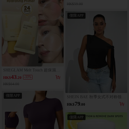
HK$59.00
僅限APP
SHEGLAM Melt Touch 超保濕妝
前乳 品牌美妝化妝品 適合女士與
43
-
33
%
HK$
.20
女孩
HK$64.00
僅限APP
SHEIN BAE 秋季女式不对称领斜
肩带衬衫，优雅适合日常约会、
79
HK$
.00
旅行、夜店派对、万圣节装扮
僅限APP