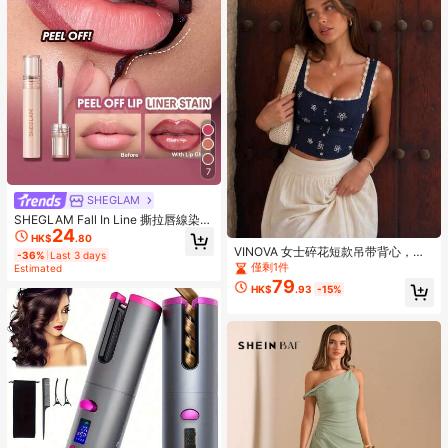
7
SHEGLAM
SHEGLAM Fall In Line 撕拉唇線染色
24
筆-Pinky Promise 品牌美妝化妝品
HK$
.80
適合女士與女孩
VINOVA 女士碎花短款吊带背心，复
-36%
Last 3 days
古蕾丝边方领无袖纽扣前襟休闲修身
僅剩1件
Estimated
衬衫，适合夏季野餐和度假，藏蓝色
79
HK$
.93
-15%