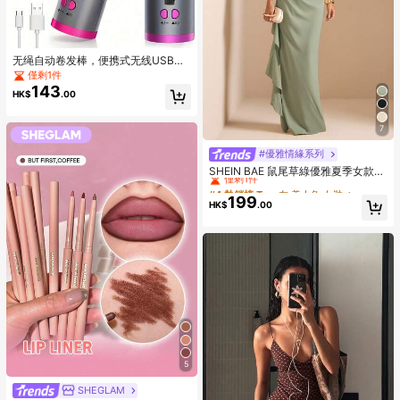
无绳自动卷发棒，便携式无线USB充
电自动旋转陶瓷卷发棒，美发造型工
僅剩1件
具
143
HK$
.00
7
#優雅情緣系列
#4 熱銷榜 Top
在 美人魚 女裝
僅剩1件
SHEIN BAE 鼠尾草綠優雅夏季女款用
餐禮服，斜肩扭結抹胸百褶高開衩荷
#4 熱銷榜 Top
#4 熱銷榜 Top
在 美人魚 女裝
在 美人魚 女裝
葉邊裹身長款伴娘派對洋裝
199
僅剩1件
僅剩1件
HK$
.00
#4 熱銷榜 Top
在 美人魚 女裝
僅剩1件
5
SHEGLAM