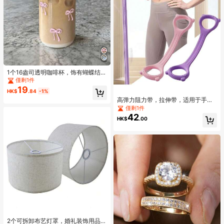
1个16盎司透明咖啡杯，饰有蝴蝶结图
案，配有竹制杯盖和吸管，大容量户
僅剩1件
外旅行便携饮料/果汁杯，适合夏季和
19
HK$
.84
-1%
冬季使用，生日/节日派对礼物，圣诞
高弹力阻力带，拉伸带，适用于手
礼物，玻璃水瓶，杯子，冰咖啡杯，
臂、肩膀、背部、腿部拉伸，上半身
可爱单品，伴娘礼物，玻璃杯，玻璃
僅剩1件
锻炼器材，便携式家用/办公弹力绳，
罐，美观，女士礼物
42
HK$
.00
适用于瑜伽、普拉提、健身拉伸，8字
形健身阻力带
2个可拆卸布艺灯罩，婚礼装饰用品，