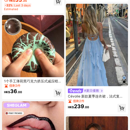
HK$
.35
女士與女孩
-32%
Last 3 days
Estimated
1个手工薄荷黑巧克力挤压式减压蜡
球，挤压时口感酥脆，男女皆宜，是
僅剩3件
派对礼品或礼物的完美之选，适合14
36
#夏日優雅
HK$
.00
岁以上人群的解压玩具，节日、生
Cévolie 新款夏季连衣裙，法式复古
日、愚人节、圣诞节礼物 - 成人礼物
露背性感连衣裙，冰山蓝性感露背吊
僅剩2件
带连衣裙，适合海岛度假，休闲宽松
239
HK$
.00
优雅雪纺连衣裙，适合度假、海滩漫
步、派对、夏季庆典、郊游等场合。