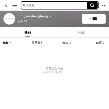
店內搜尋
hongxinshanghang
關注
5.00
商品
評論
推薦
最受歡迎
價格
篩選
暫無匹配商品
試試別的選項吧。