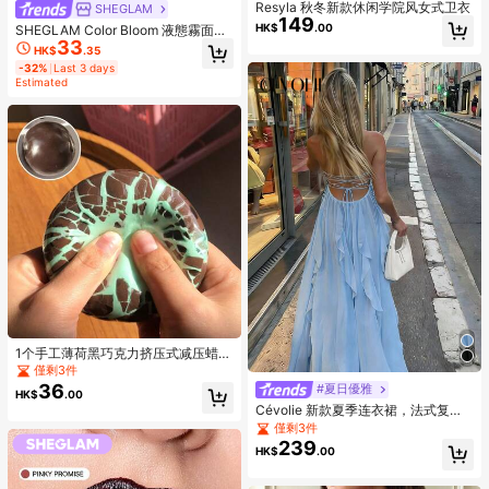
Resyla 秋冬新款休闲学院风女式卫衣
SHEGLAM
149
HK$
.00
SHEGLAM Color Bloom 液態霧面腮
33
紅-Love Cake 品牌美妝化妝品 適合
HK$
.35
女士與女孩
-32%
Last 3 days
Estimated
1个手工薄荷黑巧克力挤压式减压蜡
球，挤压时口感酥脆，男女皆宜，是
僅剩3件
派对礼品或礼物的完美之选，适合14
36
#夏日優雅
HK$
.00
岁以上人群的解压玩具，节日、生
Cévolie 新款夏季连衣裙，法式复古
日、愚人节、圣诞节礼物 - 成人礼物
露背性感连衣裙，冰山蓝性感露背吊
僅剩3件
带连衣裙，适合海岛度假，休闲宽松
239
HK$
.00
优雅雪纺连衣裙，适合度假、海滩漫
步、派对、夏季庆典、郊游等场合。