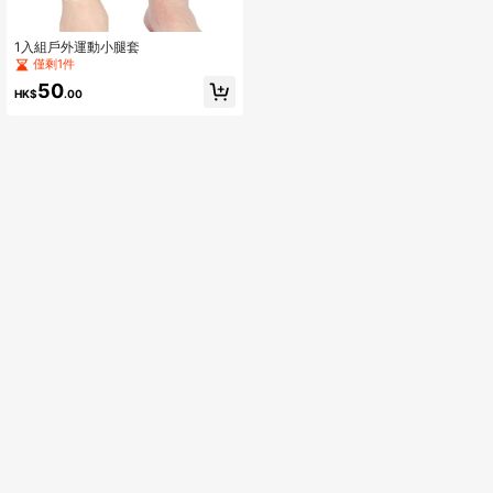
1入組戶外運動小腿套
僅剩1件
50
HK$
.00