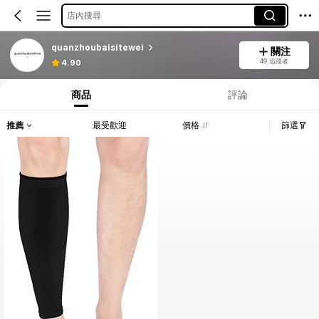
店內搜尋
quanzhoubaisitewei
關注
49 追蹤者
4.90
商品
評論
推薦
最受歡迎
價格
篩選