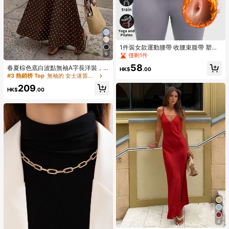
1件裝女款運動腰帶 收腰束腹帶 塑身
腹部收緊腰帶 瑜珈健身腰帶
6
僅剩1件
58
春夏棕色底白波點無袖A字長洋裝，
HK$
.00
極簡優雅風格，適合日常通勤與派對
#3 熱銷榜 Top
無袖的 女士迷笛連衣裙
穿著
209
HK$
.00
4
#2 高評價
在 露背 女裝