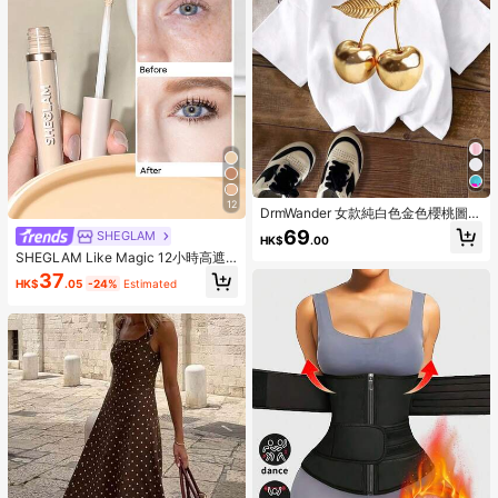
12
DrmWander 女款純白色金色櫻桃圖案
印花圓領短袖輕便寬鬆休閒T恤，適
69
SHEGLAM
HK$
.00
合夏季度假、日常外出基礎上衣
SHEGLAM Like Magic 12小時高遮
瑕遮瑕液-Buttercream 品牌美妝化妝
37
HK$
.05
-24%
Estimated
品 適合女士與女孩