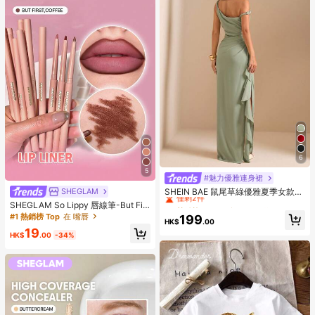
6
5
#魅力優雅連身裙
#8 熱銷榜 Top
在 美人魚 女裝
僅剩2件
SHEIN BAE 鼠尾草綠優雅夏季女款用
SHEGLAM
餐禮服，斜肩扭結抹胸百褶高開衩荷
#8 熱銷榜 Top
#8 熱銷榜 Top
在 美人魚 女裝
在 美人魚 女裝
SHEGLAM So Lippy 唇線筆-But Firs
葉邊裹身長款伴娘派對洋裝
t,Coffee 品牌美妝化妝品 適合女士與
僅剩2件
僅剩2件
#1 熱銷榜 Top
在 嘴唇
199
HK$
.00
女孩
#8 熱銷榜 Top
在 美人魚 女裝
19
HK$
.00
-34%
僅剩2件