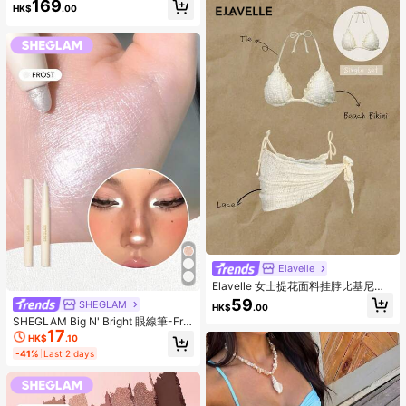
169
HK$
.00
Elavelle
Elavelle 女士提花面料挂脖比基尼上
衣，春夏款
59
SHEGLAM
HK$
.00
SHEGLAM Big N' Bright 眼線筆-Fro
17
st 品牌美妝化妝品 適合女士與女孩
HK$
.10
-41%
Last 2 days