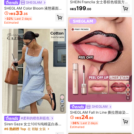
SHEIN Franclia 女士香槟色缎面方领
SHEGLAM
连衣裙，珍珠吊带长袖礼服，奢华优
199
SHEGLAM Color Bloom 液態霧面腮
HK$
.00
雅派对礼服
33
紅-Love Cake 品牌美妝化妝品 適合
HK$
.35
女士與女孩
-32%
Last 2 days
Estimated
6
SHEGLAM
5
SHEGLAM Fall In Line 撕拉唇線染色
24
筆-Pinky Promise 品牌美妝化妝品
#柔和的橙色和藍色
HK$
.80
適合女士與女孩
-36%
Last 2 days
Siren Gaze 女士100%纯棉蓝白条纹
Estimated
方领无袖长连衣裙，巴黎风情夏季度
#6 熱銷榜 Top
在 褶皺 女裝
假装扮，日常通勤工作夏季连衣裙