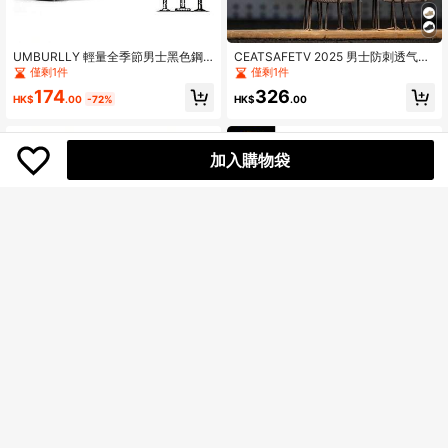
UMBURLLY 輕量全季節男士黑色鋼
CEATSAFETV 2025 男士防刺透气工
頭防穿刺安全鞋，耐用舒適工作運動
作鞋钢头安全鞋
僅剩1件
僅剩1件
鞋，男士專屬。工業建築鋼頭安全
174
326
靴，透氣高級男士安全休閒鞋，內置
HK$
.00
-72%
HK$
.00
防砸防穿刺保護層，適用於倉庫、建
築、鍛造、電工、汽車維修、園藝、
徒步，兼顧柔軟腳感與全面足部保
護，適合各種工作環境
加入購物袋
男女款钢头安全工作鞋，防砸、防
刺、轻便透气，鞋底柔软。
僅剩1件
315
HK$
.00
黑色经典高帮钢头安全鞋，防压防
刺，四季皆宜，采用亮面合成革和压
僅剩1件