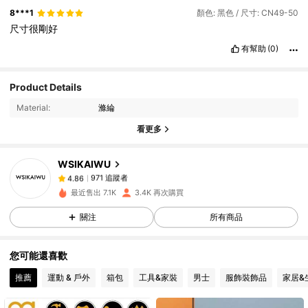
8***1
顏色: 黑色 / 尺寸: CN49-50
尺寸很剛好
有幫助
(0)
Product Details
971 追蹤者
4.86
Material:
滌綸
971 追蹤者
4.86
看更多
971 追蹤者
4.86
971 追蹤者
4.86
WSIKAIWU
971 追蹤者
4.86
最近售出 7.1K
3.4K 再次購買
971 追蹤者
4.86
關注
所有商品
971 追蹤者
4.86
971 追蹤者
4.86
您可能還喜歡
971 追蹤者
4.86
推薦
運動 & 戶外
箱包
工具&家裝
男士
服飾裝飾品
家居&
971 追蹤者
4.86