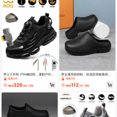
971 追蹤者
4.86
男士工作鞋 戶外鋼頭鞋，運動戶外登
男女通用厨师鞋，软底防滑耐磨厨房
山鞋 大尺碼男鞋 工地鞋，旋轉鈕扣透
鞋，工作鞋
僅剩1件
僅剩1件
氣登山鞋，時尚男鞋 春夏秋冬（尺碼
326
112
偏大一號）
HK$
.84
-2%
HK$
.73
-5%