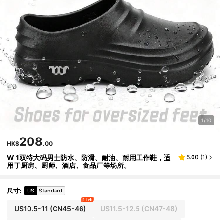
1/10
208
HK$
.00
W 1双特大码男士防水、防滑、耐油、耐用工作鞋，适
5.00
(
1
)
用于厨房、厨师、酒店、食品厂等场所。
尺寸
:
US
Standard
1 left
US10.5-11
(CN45-46)
US11.5-12.5
(CN47-48)