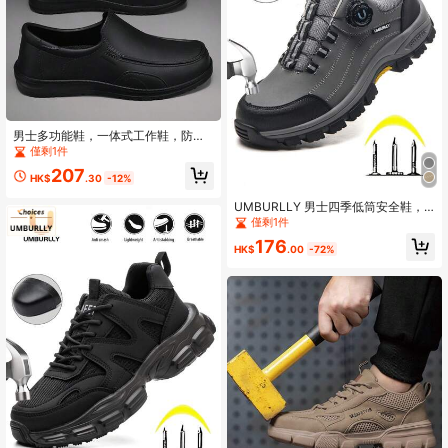
男士多功能鞋，一体式工作鞋，防滑
耐用厨房鞋，套脚式
僅剩1件
207
HK$
.30
-12%
UMBURLLY 男士四季低筒安全鞋，
防滑厚橡膠底，按鈕設計方便快速穿
僅剩1件
脫，內置鋼頭防砸與防穿刺中底雙重
176
保護，輕量鞋身適合長時間站立無負
HK$
.00
-72%
擔，適用於建築、汽車維修、倉儲、
園藝、戶外工作，四季透氣舒適面
料，高強度穩定防滑，日常工作足部
保護無憂