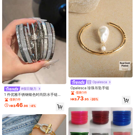
僅剩1件
1件波希米亞風雙色心形女款時尚手
85
鍊，優雅設計，銅底，適合日常配戴
HK$
.00
新款时尚大码男士秋冬睡衣套装
與婚禮珠寶，季節性配件
一年前成立
僅剩1件
223
HK$
.35
-2%
Opalesca
Opalesca 珍珠吊坠手链
#假日魅力
僅剩1件
1 件优雅不锈钢银色时尚防水手链首
73
饰女士
僅剩1件
HK$
.95
-20%
46
HK$
.96
-4%
5
Flirla 加大码女式海军蓝领纽扣前针织
保暖毛衣裙，适合秋冬季，返校/通勤
僅剩1件