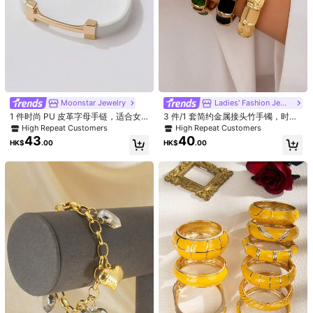
1/7
31
HK$
.00
High Repeat Customers
High Repeat Customers
Moonstar Jewelry
Ladies' Fashion Jewelry
僅剩1件
僅剩1件
1 件时尚 PU 皮革字母手链，适合女
3 件/1 套简约金属接头竹手镯，时尚
12 件套金色手镯，款式多样，包括光滑的链，时尚百搭的首饰套
性日常佩戴
欧美风格，适合女性日常佩戴
High Repeat Customers
High Repeat Customers
High Repeat Customers
High Repeat Customers
装，适合女性日常佩戴
43
40
僅剩1件
僅剩1件
僅剩1件
僅剩1件
HK$
.00
HK$
.00
High Repeat Customers
High Repeat Customers
數量:
僅剩1件
僅剩1件
配送到
Hong Kong China
免運費(Orders ≥ HK$199.00)
​Est. Delivery:
8月11日 - 8月12日
Items in this category cannot be returned or exchanged.
安全支付 · 隱私保護
215 追蹤者
4.94
215 追蹤者
4.94