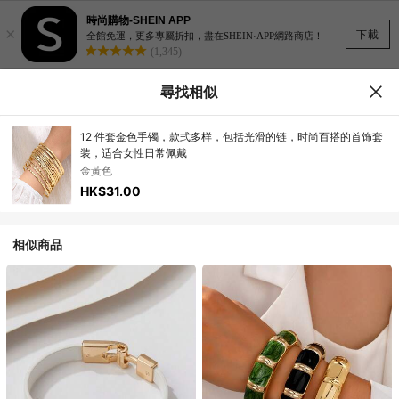
時尚購物-SHEIN APP
×
下載
全館免運，更多專屬折扣，盡在SHEIN·APP網路商店！
(1,345)
尋找相似
12 件套金色手镯，款式多样，包括光滑的链，时尚百搭的首饰套
装，适合女性日常佩戴
金黃色
HK$31.00
相似商品