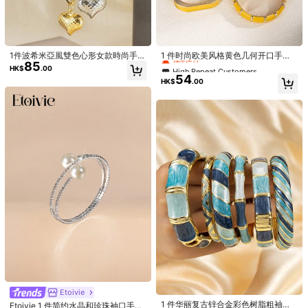
Product Details
215 追蹤者
4.94
Material:
鐵合金
215 追蹤者
4.94
High Repeat Customers
看更多
僅剩2件
1件波希米亞風雙色心形女款時尚手
1 件时尚欧美风格黄色几何开口手
215 追蹤者
4.94
85
鍊，優雅設計，銅底，適合日常配戴
镯，适合日常佩戴、聚会和礼物
High Repeat Customers
High Repeat Customers
HK$
.00
與婚禮珠寶，季節性配件
YouQun
54
僅剩2件
僅剩2件
關注
215 追蹤者
HK$
.00
4.94
High Repeat Customers
e***3
followed
1 day ago
僅剩2件
215 追蹤者
4.94
最近售出 6K
243 再次購買
215 追蹤者
4.94
品質好 (600+)
美麗 (400+)
與圖片相符 (400+)
好可愛 (300+)
215 追蹤者
4.94
您可能還喜歡
215 追蹤者
4.94
215 追蹤者
4.94
推薦
家居&生活
箱包
女士服裝
服飾裝飾品
美容&健康
運動
Etoivie
1 件华丽复古锌合金彩色树脂粗袖口
Etoivie 1 件简约水晶和珍珠袖口手