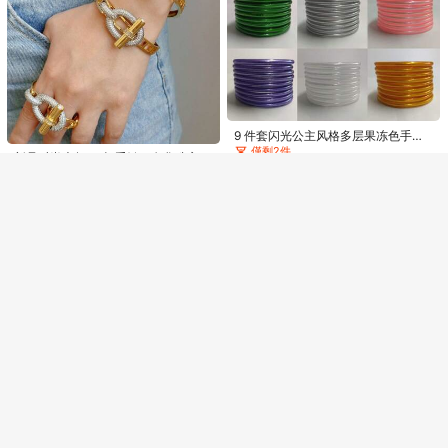
装
239
HK$
.00
Poéselle
Poéselle 女士休闲条纹圆领连衣裙，
Show similar in-stock items
查看全部
129
夏季
HK$
.00
抱歉，商品已售罄
售罄
9 件套闪光公主风格多层果冻色手
High Repeat Customers
链，适合女性在圣诞派对上佩戴
僅剩2件
僅剩1件
新品时尚大气OT扣手链，奢华珠宝推
51
荐
High Repeat Customers
High Repeat Customers
HK$
.00
68
僅剩1件
僅剩1件
HK$
.88
High Repeat Customers
-3%
Last 3 days
僅剩1件
1入ins風格豪華銅製星空幾何手鐲,適
用於女性日常休閒穿著
僅剩1件
34
HK$
.00
Easura
Easura 大码女式休闲百搭日常穿T恤
僅剩1件
109