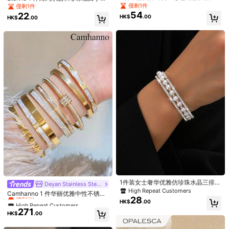
手链，适合女士、夜总会办公室日常
镯、派对礼服配饰
僅剩1件
僅剩1件
和街头风格音乐狂欢节个性女士佩戴
54
22
HK$
.00
HK$
.00
珠宝，适合婚礼情人节母亲节生日的
节日礼物
SHEIN 女士纯色拉绒罗纹修身短裤、
Allin Jewelry Mall
家居服
僅剩1件
復古奢華金色不鏽鋼編織扭花手鐲首
59
飾套組 女款 日常派對 媽媽禮物 情人
僅剩1件
HK$
.00
節 波西米亞風 夏季海灘聖誕節
60
HK$
.20
-3%
1件装女士奢华优雅仿珍珠水晶三排手
High Repeat Customers
Deyan Stainless Steel Jewelry
链，适合派对佩戴
High Repeat Customers
僅剩1件
Camhanno 1 件华丽优雅中性不锈钢
28
手链精致各种手链适合女士的生日礼
High Repeat Customers
High Repeat Customers
HK$
.00
物
271
僅剩1件
僅剩1件
HK$
.00
High Repeat Customers