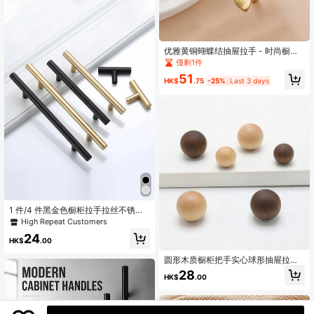
优雅黄铜蝴蝶结抽屉拉手 - 时尚橱柜
门把手，家居装饰配件，包含安装五
僅剩1件
金件，适用于卧室橱柜、浴室储物
51
柜、厨房橱柜
HK$
.75
-25%
Last 3 days
1 件/4 件黑金色橱柜拉手拉丝不锈钢
厨柜门把手家具抽屉拉手五金拉手 T
High Repeat Customers
型把手
24
HK$
.00
圆形木质橱柜把手实心球形抽屉拉手
单孔简约把手适用于衣柜和厨房橱柜
28
HK$
.00