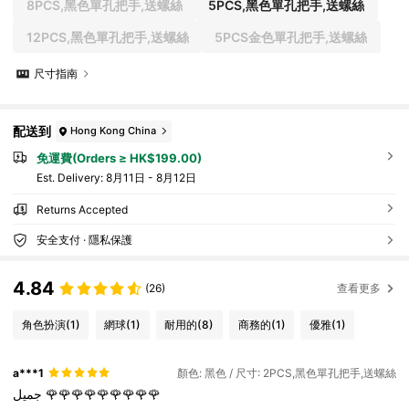
8PCS,黑色單孔把手,送螺絲
5PCS,黑色單孔把手,送螺絲
12PCS,黑色單孔把手,送螺絲
5PCS金色單孔把手,送螺絲
尺寸指南
配送到
Hong Kong China
免運費(Orders ≥ HK$199.00)
​Est. Delivery:
8月11日 - 8月12日
Returns Accepted
安全支付 · 隱私保護
4.84
(26)
查看更多
角色扮演
(1)
網球
(1)
耐用的
(8)
商務的
(1)
優雅
(1)
a***1
顏色: 黑色 / 尺寸: 2PCS,黑色單孔把手,送螺絲
جميل
🌹🌹🌹🌹🌹🌹🌹🌹🌹