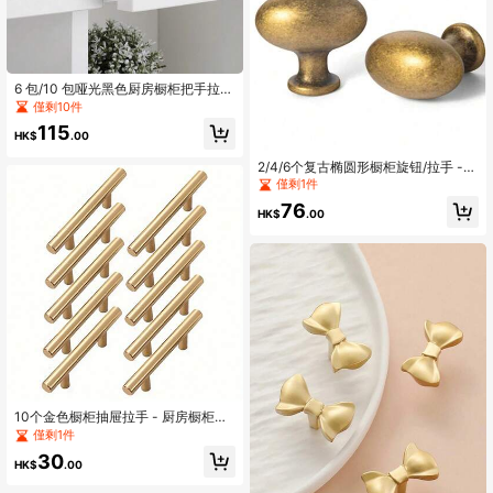
6 包/10 包哑光黑色厨房橱柜把手拉丝
金抽屉把手圆球把手，拉丝黄铜梳妆
僅剩10件
台把手金属橱柜把手适用于办公桌抽
115
屉拉手
HK$
.00
2/4/6个复古椭圆形橱柜旋钮/拉手 -
防锈锌合金抽屉把手，易于安装的衣
僅剩1件
柜拉手，耐用的金属五金件，适用于
76
家具、梳妆台和橱柜收纳
HK$
.00
10个金色橱柜抽屉拉手 - 厨房橱柜把
手，拉丝镍饰面，不锈钢抽屉旋钮，
僅剩1件
适用于抽屉
30
HK$
.00