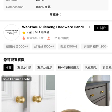
594 追蹤者
4.91
Composition:
100% 金屬
594 追蹤者
4.91
看更多
594 追蹤者
4.91
594 追蹤者
4.91
Wenzhou Ruicheng Hardware Handle Factory
關注
594 追蹤者
4.91
最近售出 2.9K
902 再次購買
594 追蹤者
4.91
耐用的 (3000+)
品質好 (500+)
美麗 (300+)
與圖片相符 (200+)
594 追蹤者
4.91
594 追蹤者
4.91
您可能還喜歡
594 追蹤者
4.91
推薦
家居&生活
家用紡織品
辦公和學習用品
汽車用品
家電產
594 追蹤者
4.91
594 追蹤者
4.91