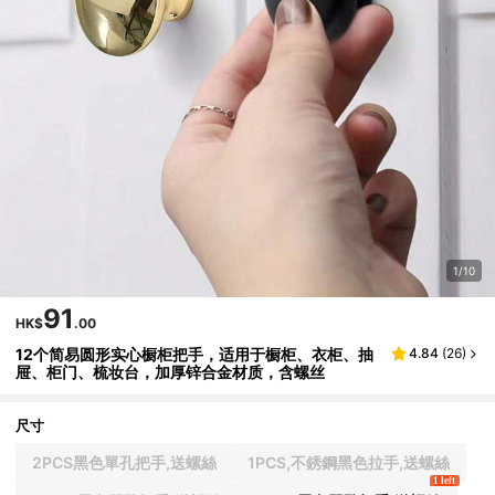
1/10
91
HK$
.00
12个简易圆形实心橱柜把手，适用于橱柜、衣柜、抽
4.84
(
26
)
屉、柜门、梳妆台，加厚锌合金材质，含螺丝
尺寸
2PCS黑色單孔把手,送螺絲
1PCS,不銹鋼黑色拉手,送螺絲
1 left