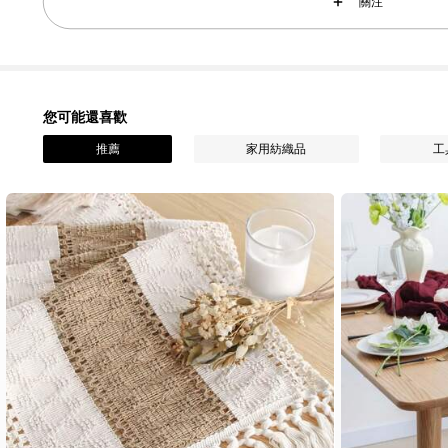
關注
4.95
76 追蹤者
4.95
您可能還喜歡
推薦
家用紡織品
工
76 追蹤者
4.95
76 追蹤者
4.95