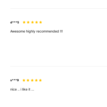
d***5
Awesome
highly
recommended
!!!
s***9
nice
..
i
like
it
...