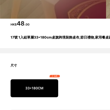
48
HK$
.00
17號 1入組單層33*180cm桌旗跨境裝飾桌布,節日禮物,家用
尺寸
1 left
33*180CM