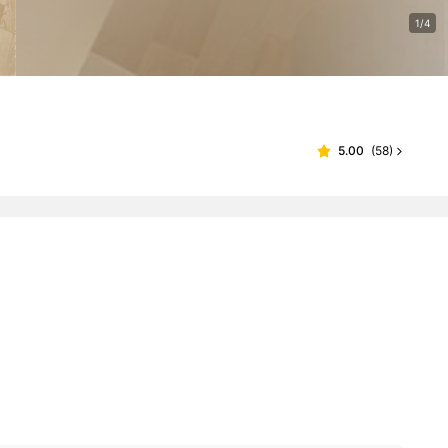
1/4
5.00
(
58
)