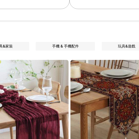
具&家裝
手機 & 手機配件
玩具&遊戲