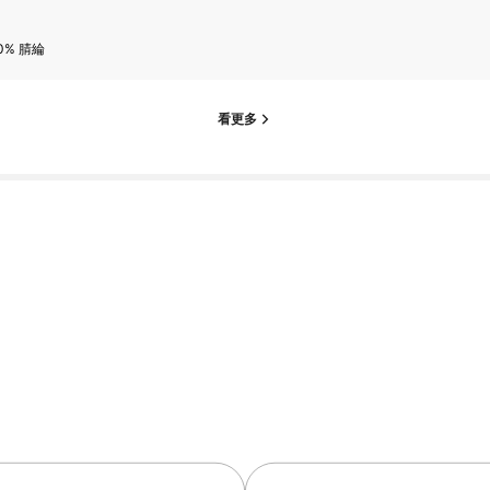
0% 腈綸
看更多