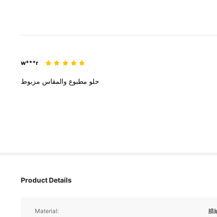
w***r
حلو
مطبوع
والمقاس
مزبوط
76 追蹤者
4.95
Product Details
76 追蹤者
4.95
Material:
腈