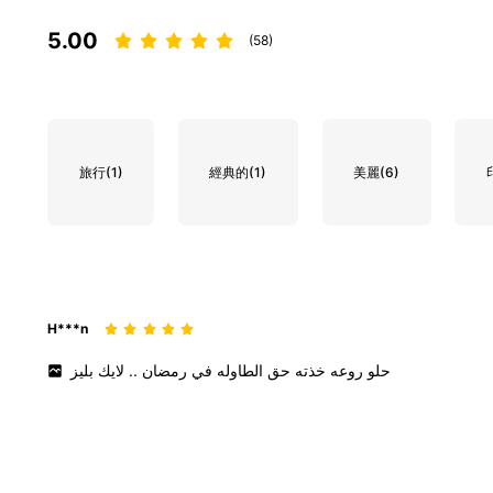
5.00
(58)
旅行
(1)
經典的
(1)
美麗
(6)
H***n
بليز
لايك
..
رمضان
في
الطاوله
حق
خذته
روعه
حلو