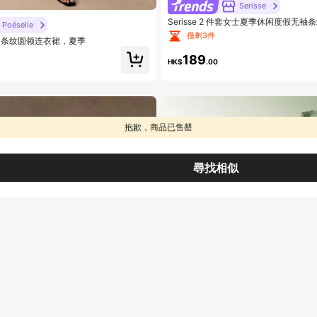
Serisse
Serisse 2 件套女士夏季休闲度假无
Poéselle
衣和裤子夏季女装两件套女士度假装女
僅剩3件
士休闲条纹圆领连衣裙，夏季
189
HK$
.00
抱歉，商品已售罄
尋找相似