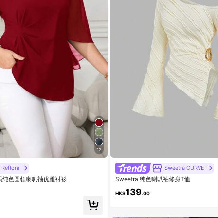
12
Reflora
Sweetra CURVE
式加大码纯色圆领喇叭袖优雅衬衫
Sweetra 纯色喇叭袖修身T恤
139
HK$
.00