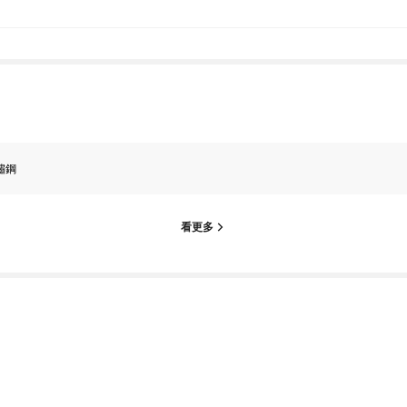
鏽鋼
看更多
ago