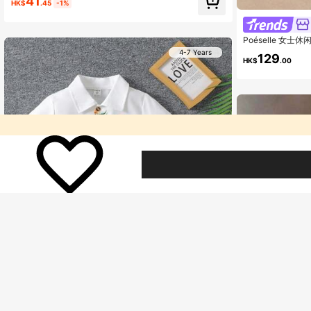
41
HK$
.45
-1%
Poéselle 女
4-7 Years
129
HK$
.00