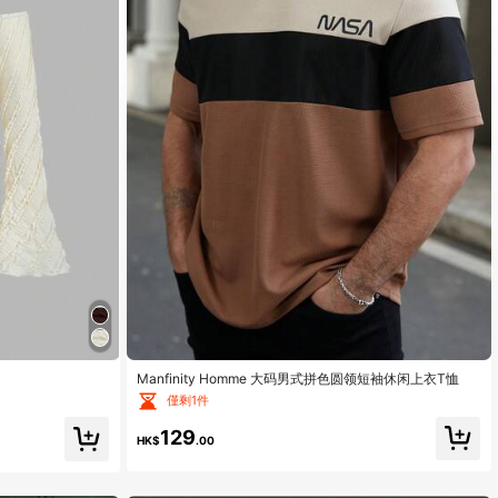
Manfinity Homme 大码男式拼色圆领短袖休闲上衣T恤
僅剩1件
129
HK$
.00