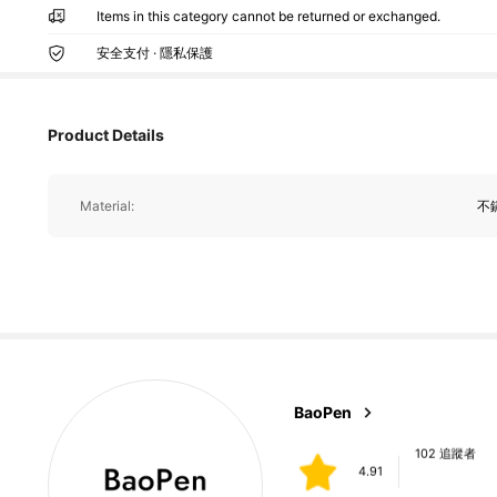
4.91
Items in this category cannot be returned or exchanged.
安全支付 · 隱私保護
102 追蹤者
4.91
Product Details
102 追蹤者
Material:
不
4.91
102 追蹤者
4.91
102 追蹤者
BaoPen
4.91
m***9
followed
1 day 