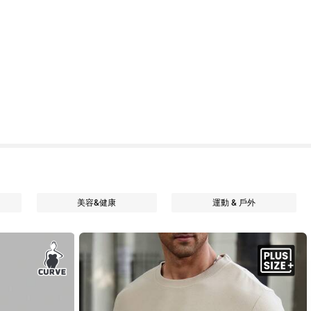
美容&健康
運動 & 戶外