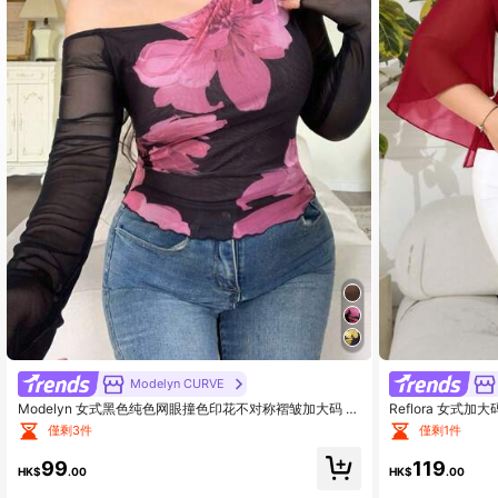
Modelyn CURVE
Modelyn 女式黑色纯色网眼撞色印花不对称褶皱加大码 T
Reflora 女
恤
僅剩3件
僅剩1件
99
119
HK$
.00
HK$
.00