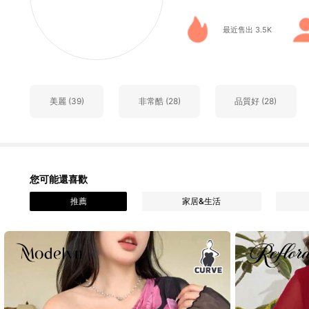
102 追蹤者
4.91
最近售出 3.5K
102 追蹤者
4.91
美麗 (39)
非常酷 (28)
品質好 (28)
102 追蹤者
4.91
您可能還喜歡
102 追蹤者
推薦
家居&生活
4.91
102 追蹤者
4.91