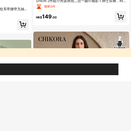
SHEIN 2件組小男孩休閒二合一圍巾襯衫＋紳士長褲，時
尚百搭套裝，適合秋冬日常穿著，可搭配各式外套
僅剩3件
袖条纹系带腰带无袖上
士日常穿着
149
HK$
.00