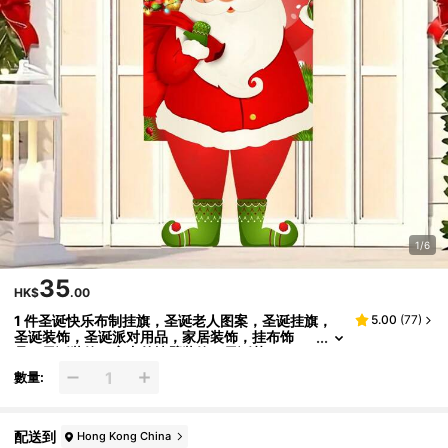
1/6
35
HK$
.00
1 件圣诞快乐布制挂旗，圣诞老人图案，圣诞挂旗，
5.00
(
77
)
圣诞装饰，圣诞派对用品，家居装饰，挂布饰
品，圣诞装饰，室内外墙壁装饰，圣诞节
數量:
配送到
Hong Kong China