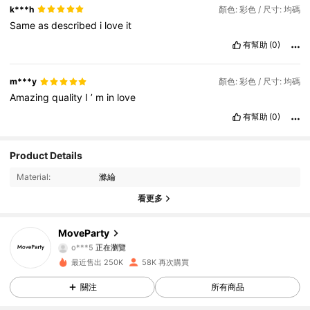
k***h
顏色: 彩色 / 尺寸: 均碼
Same
as
described
i
love
it
有幫助
(0)
m***y
顏色: 彩色 / 尺寸: 均碼
Amazing
quality
I
’
m
in
love
有幫助
(0)
5.1K 追蹤者
4.93
Product Details
Material:
滌綸
5.1K 追蹤者
4.93
看更多
5.1K 追蹤者
4.93
MoveParty
o***5
正在瀏覽
5.1K 追蹤者
4.93
最近售出 250K
58K 再次購買
關注
所有商品
5.1K 追蹤者
4.93