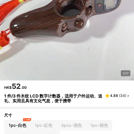
1/17
52
HK$
.00
1 件/3 件木纹 LCD 数字计数器，适用于户外运动、送
4.88
(
34
)
礼、实用且具有文化气息，便于携带
尺寸
1 left
1pc-白色
1pc-紅色
3pcs-混色
1pc-棕色