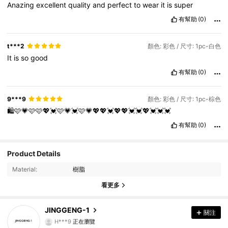
Anazing
excellent
quality
and
perfect
to
wear
it
is
super
有幫助
(0)
t***2
顏色: 彩色 / 尺寸: 1pc-白色
It
is
so
good
有幫助
(0)
9***9
顏色: 彩色 / 尺寸: 1pc-棕色
🛍️🩷💗🩷🩷💖💓🩷💗💓🩷💗💖💖💓💖💖💓💓💖💓💓💓
有幫助
(0)
Product Details
102 追蹤者
4.90
Material:
樹脂
102 追蹤者
4.90
看更多
102 追蹤者
4.90
JINGGENG-1
關注
H***9
正在瀏覽