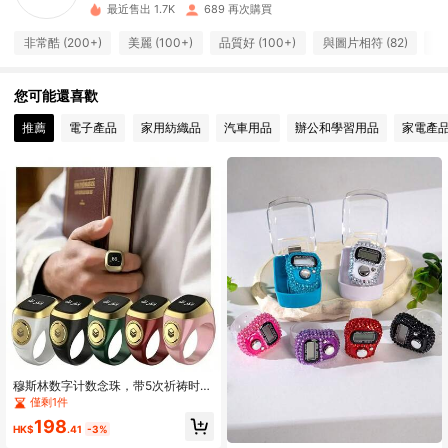
102 追蹤者
4.90
最近售出 1.7K
689 再次購買
非常酷 (200+)
美麗 (100+)
品質好 (100+)
與圖片相符 (82)
優雅
102 追蹤者
4.90
您可能還喜歡
102 追蹤者
4.90
推薦
電子產品
家用紡織品
汽車用品
辦公和學習用品
家電產
102 追蹤者
4.90
102 追蹤者
4.90
102 追蹤者
4.90
102 追蹤者
4.90
102 追蹤者
4.90
穆斯林数字计数念珠，带5次祈祷时间
振动提醒，智能念珠计数器
僅剩1件
198
HK$
.41
-3%