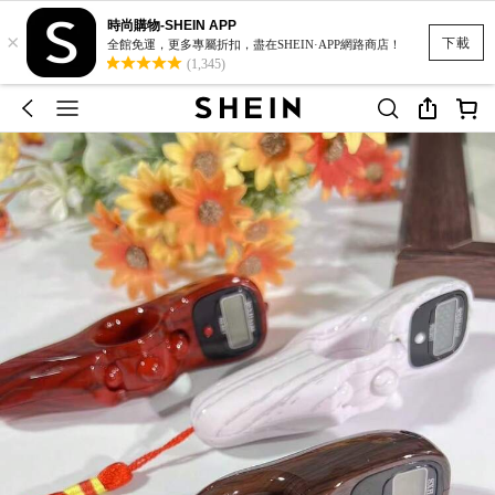
時尚購物-SHEIN APP
×
下載
全館免運，更多專屬折扣，盡在SHEIN·APP網路商店！
(1,345)