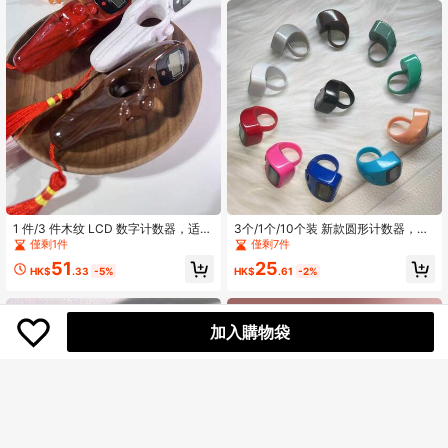
1 件/3 件木纹 LCD 数字计数器，适用
3个/1个/10个装 新款圆形计数器，电
于户外运动、送礼、实用且具有文化
子计数器和计数设备，适用于智能计
僅剩1件
僅剩7件
气息，便于携带
数、仓库计数工具、运动计数、冥想
51
25
瑜伽和教育实践
HK$
.33
-5%
HK$
.61
-2%
加入購物袋