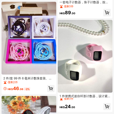
一套电子计数器，珠子计数器，按钮
式计数器，电子盒式计数器，适用于
僅剩1件
节日、水钻戒指计数器、节日诵经计
89
数器、便携式手指计数器、男女通用
HK$
.00
手指电子计数器
2 件/套 99 件 6 毫米计数珠套装、环
形计数器、手链、盒装计数器、多色
僅剩2件
可选（适用于斋月祈祷计数、锻炼计
46
数、学习计数等）
HK$
.06
-2%
High Repeat Customers
僅剩1件
1 件便携式迷你环形计数器，设计紧
凑优雅，适用于编织、祈祷（Tasbi
High Repeat Customers
High Repeat Customers
h）、运动、游戏和其他计数用途
僅剩1件
僅剩1件
24
HK$
.00
High Repeat Customers
僅剩1件