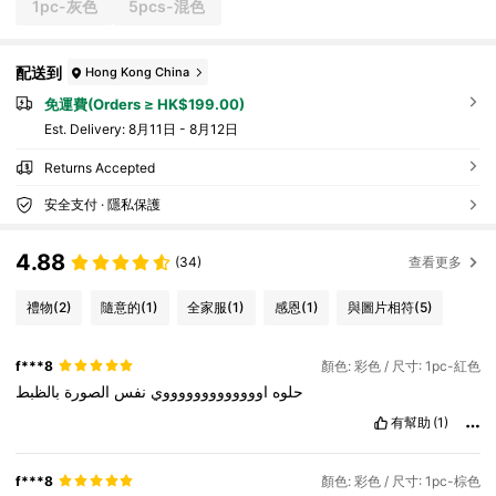
1pc-灰色
5pcs-混色
配送到
Hong Kong China
免運費(Orders ≥ HK$199.00)
​Est. Delivery:
8月11日 - 8月12日
Returns Accepted
安全支付 · 隱私保護
4.88
(34)
查看更多
禮物
(2)
隨意的
(1)
全家服
(1)
感恩
(1)
與圖片相符
(5)
f***8
顏色: 彩色 / 尺寸: 1pc-紅色
حلوه
اوووووووووووووي
نفس
الصورة
بالظبط
有幫助
(1)
f***8
顏色: 彩色 / 尺寸: 1pc-棕色