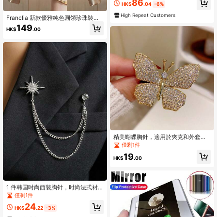
86
HK$
.04
-6%
High Repeat Customers
Franclia 新款優雅純色圓領珍珠裝飾
泡泡袖大尺碼女款T恤，適合通勤
149
HK$
.00
精美蝴蝶胸針，適用於夾克和外套，
百搭款
僅剩1件
19
HK$
.00
1 件韩国时尚西装胸针，时尚法式衬
衫领针，链式领夹流苏星星流星符号
僅剩1件
胸针，适合女士外套
24
HK$
.22
-3%