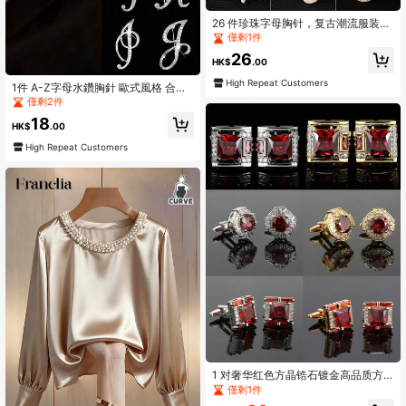
26 件珍珠字母胸针，复古潮流服装装
饰配件，防滑紧固件配件
僅剩1件
26
HK$
.00
High Repeat Customers
1件 A-Z字母水鑽胸針 歐式風格 合金
材質 鑲嵌閃亮寶石 時尚別針 可搭配
僅剩2件
西裝、襯衫、夾克、洋裝、西裝外套
18
與毛衣 適合日常通勤、商務會議、約
HK$
.00
會與活動 辦公室配件 珠寶飾品 聖誕
High Repeat Customers
節萬聖節衣飾夾 可愛趣味 教師節禮物
1 对奢华红色方晶锆石镀金高品质方
形水晶袖扣，男士正装配饰
僅剩1件