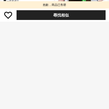
一年前成立
抱歉，商品已售罄
尋找相似
4
Hadaasi 1件裝 銀色翻蓋式 3D 鏡面
奢華電鍍亮面折疊支架皮革手機殼，
僅剩1件
附亮面化妝鏡、垂直支撐、創意新款
38
全包防摔防刮時尚手機殼，適用 Gala
HK$
.00
xy S26Ultra/S26Plus/S26/S26Edge/
S25Ultra/S25Plus/S24Ultra/S24Plu
s/S23Ultra/A57/A17/A0、Apple 17
e/17pro/17promax/17Air/17/16E/15Pl
us 及 Honor 400/400Pro/400Lite
Feyla
Feyla 女士纯色不对称领口金属装饰
褶饰修身中长连衣裙，优雅
僅剩2件
129
HK$
.00