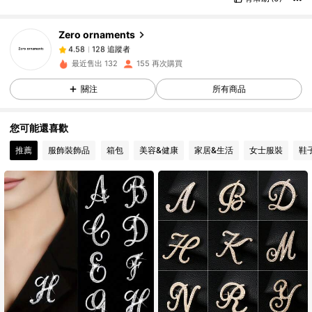
128 追蹤者
4.58
Zero ornaments
128 追蹤者
4.58
9***1
followed
1 day ago
最近售出 132
155 再次購買
128 追蹤者
4.58
關注
所有商品
128 追蹤者
4.58
128 追蹤者
4.58
您可能還喜歡
128 追蹤者
4.58
推薦
服飾裝飾品
箱包
美容&健康
家居&生活
女士服裝
鞋
128 追蹤者
4.58
128 追蹤者
4.58