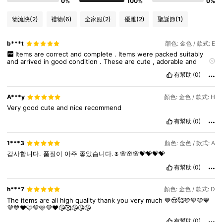
0%
100%
0%
物流快
(2)
禮物
(6)
全家服
(2)
優雅
(2)
聖誕節
(1)
b***t
顏色: 金色 / 款式: E
Items
are
correct
and
complete
.
Items
were
packed
suitably
and
arrived
in
good
condition
.
These
are
cute
,
adorable
and
fashionable
,
with
the
right
outfits
this
accessory
can
make
a
look
有幫助
(0)
complete
.
A***y
顏色: 金色 / 款式: H
Very
good
cute
and
nice
recommend
有幫助
(0)
1***3
顏色: 金色 / 款式: A
감사합니다.
품질이
아주
좋았습니다.🌷🌸🌸🌸💝💝💝💝
有幫助
(0)
128 追蹤者
4.58
h***7
顏色: 金色 / 款式: D
The
items
are
all
high
quality
thank
you
very
much
🤎😍🥰🩷💚🩵💙
128 追蹤者
4.58
💜💙❤️🩷💚🩵💜❤️😘🥰😘😘😘
有幫助
(0)
128 追蹤者
4.58