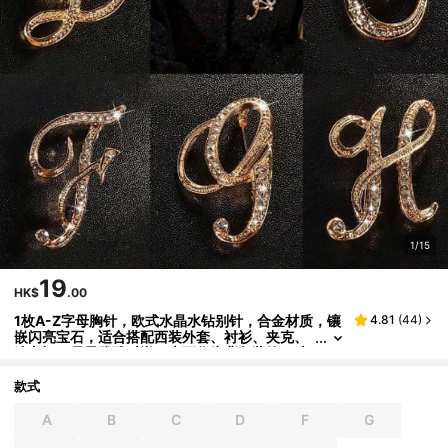
1/15
19
HK$
.00
1枚A-Z字母胸针，欧式水晶水钻别针，合金材质，镶
4.81
(
44
)
嵌闪亮宝石，适合搭配西装外套、衬衫、夹克、
连衣裙，尽显优雅时尚。也可作为背包装饰、珠
宝首饰、圣诞节、万圣节服装别针，趣味可爱，教师
节礼物佳选。
款式
A
B
C
D
F
G