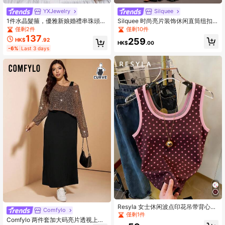
YXJewelry
Silquee
1件水晶髮箍，優雅新娘婚禮串珠頭
Silquee 时尚亮片装饰休闲直筒纽扣
飾，仙氣十足仙女頭飾，適合婚禮、
开合女士西装裤
僅剩2件
僅剩10件
訂婚、約會、節慶
137
259
HK$
.92
HK$
.00
-6%
Last 3 days
Resyla 女士休闲波点印花吊带背心，
Comfylo
夏季
僅剩1件
Comfylo 两件套加大码亮片透视上衣