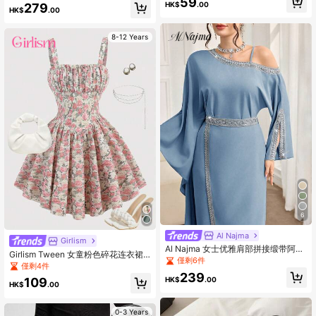
59
和无袖连衣裙套装
HK$
.00
279
HK$
.00
8-12 Years
6
Al Najma
Girlism
Al Najma 女士优雅肩部拼接缎带阿拉
Girlism Tween 女童粉色碎花连衣裙
伯风格连衣裙，秋季
僅剩6件
满身花卉印花 褶皱胸围可爱吊带连衣
僅剩4件
裙，生日礼物
239
HK$
.00
109
HK$
.00
0-3 Years