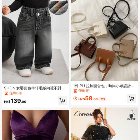
1件 PU 拉鍊開合包，時尚小眾設計，
SHEIN 女嬰藍色牛仔毛絨內裡不對稱
極簡迷你手提包，正方形包，韓系風
僅剩1件
腰頭寬鬆秋冬長褲
僅剩6件
格，多功能緊湊斜挎/單肩包，休閒舒
58
適可調節肩帶，光滑長款，百搭，適
HK$
.06
-2%
139
HK$
.00
合日常使用與旅行