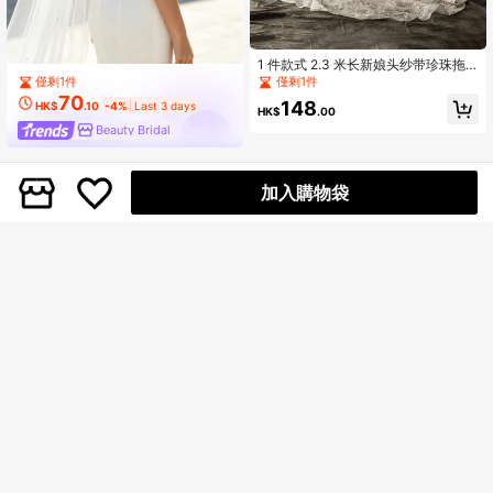
1 件款式 2.3 米长新娘头纱带珍珠拖
尾，单层手工缝制梳子，适用于婚纱
僅剩1件
僅剩1件
配饰秋季女士服装
70
148
HK$
.10
-4%
Last 3 days
HK$
.00
Beauty Bridal
加入購物袋