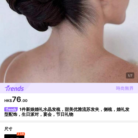
1/7
76
HK$
.00
1件新娘婚礼水晶发梳，甜美优雅流苏发夹，侧梳，婚礼发
型配饰，生日派对，宴会，节日礼物
尺寸
1 left