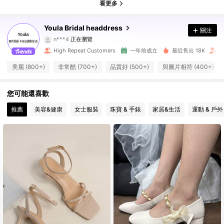
4.90
看更多
3.9K 追蹤者
4.90
Youla Bridal headdress
關注
n***4
正在瀏覽
3.9K 追蹤者
4.90
High Repeat Customers
一年前成立
最近售出 18K
F
美麗 (800+)
非常酷 (700+)
品質好 (500+)
與圖片相符 (400+)
3.9K 追蹤者
4.90
您可能還喜歡
3.9K 追蹤者
4.90
推薦
美容&健康
女士服裝
珠寶 & 手錶
家居&生活
運動 & 戶外
3.9K 追蹤者
4.90
3.9K 追蹤者
4.90
3.9K 追蹤者
4.90
3.9K 追蹤者
4.90
3.9K 追蹤者
4.90