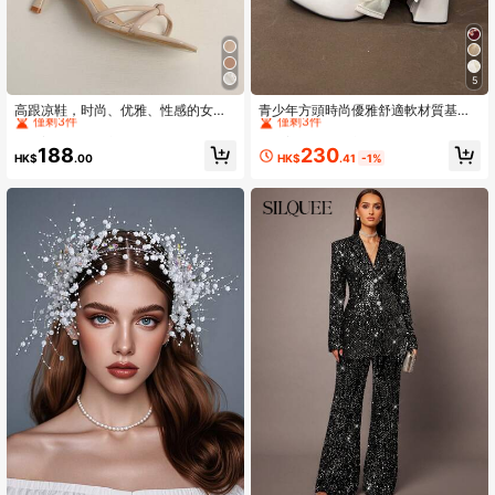
5
High Repeat Customers
High Repeat Customers
僅剩3件
僅剩3件
高跟凉鞋，时尚、优雅、性感的女士
青少年方頭時尚優雅舒適軟材質基本
绑带细高跟夏季鞋，猫跟鞋
款鞋，適合各種場合
High Repeat Customers
High Repeat Customers
High Repeat Customers
High Repeat Customers
僅剩3件
僅剩3件
僅剩3件
僅剩3件
230
188
HK$
.41
-1%
HK$
.00
High Repeat Customers
High Repeat Customers
僅剩3件
僅剩3件