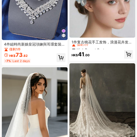
High Repeat Customers
僅剩1件
1件复古桃花手工发饰，浪漫花卉发
4件組時尚新娘皇冠項鍊與耳環套裝
夹，适合夏季、摄影、表演、汉服等
High Repeat Customers
High Repeat Customers
鋅合金蒂亞拉水鑽婚禮珠寶套裝 新娘
僅剩1件
场合。
僅剩1件
僅剩1件
專用優雅婚禮飾品套組
41
73
HK$
.00
HK$
.82
High Repeat Customers
-7%
Last 2 days
僅剩1件