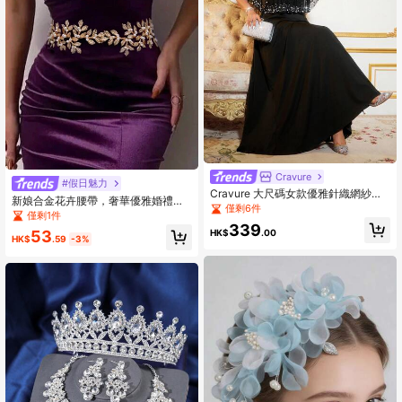
Cravure
#假日魅力
Cravure 大尺碼女款優雅針織網紗隨
新娘合金花卉腰帶，奢華優雅婚禮腰
機珍珠與水鑽裝飾緊身長洋裝附披
僅剩6件
飾，時尚婚紗配件女款腰帶
僅剩1件
肩，2件套
339
HK$
.00
53
HK$
.59
-3%