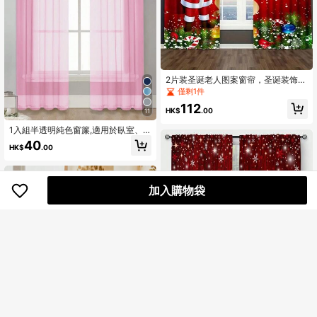
2片装圣诞老人图案窗帘，圣诞装饰，
房间装饰，窗户装饰，涤纶窗帘 - 优
僅剩1件
雅的家居装饰，适用于客厅和办公室
112
- 易于悬挂和维护的圣诞装饰品
HK$
.00
11
1入組半透明純色窗簾,適用於臥室、
客廳裝飾
40
HK$
.00
加入購物袋
2 件红色圣诞主题小窗帘，数码印花
节日迷你窗帘，27.5*45 英寸 圣诞装
僅剩1件
饰 圣诞装饰品 圣诞装饰