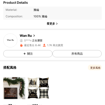
Product Details
771 追蹤者
4.84
Material:
滌綸
Composition:
100% 滌綸
771 追蹤者
4.84
看更多
771 追蹤者
4.84
Wan Ru
S***n
正在瀏覽
771 追蹤者
4.84
最近售出 8.4K
1.7K 再次購買
關注
所有商品
771 追蹤者
4.84
搭配風格
771 追蹤者
4.84
更多風格
771 追蹤者
4.84
771 追蹤者
4.84
771 追蹤者
4.84