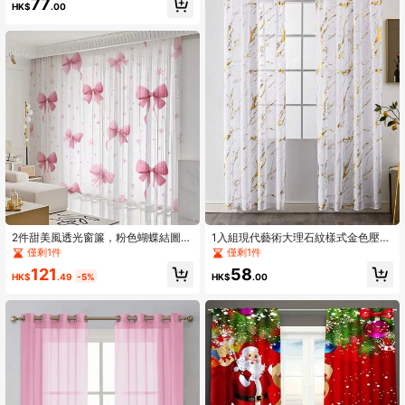
77
印花窗帘，杆袋式印花窗帘，适用于
HK$
.00
卧室、办公室、厨房、客厅、家居装
饰，100克/平方米，圣诞装饰，房间
装饰，家居装饰
2件甜美風透光窗簾，粉色蝴蝶結圖
1入組現代藝術大理石紋樣式金色壓花
案，穿桿式設計，四季適用，多功能
高端白色薄透窗簾適用於活防塵
僅剩1件
僅剩1件
居家裝飾，可機洗，聚酯纖維材質，
121
58
為臥室、客廳和書房增添浪漫氛圍，2
HK$
.49
-5%
HK$
.00
D平面印花