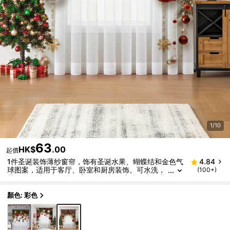
1/10
63
HK$
.00
起價
1件圣诞装饰薄纱窗帘，饰有圣诞水果、蝴蝶结和金色气
4.84
球图案，适用于客厅、卧室和厨房装饰。可水洗，
(100+)
带杆袋，叶子和铃铛图案，100克/平方米。家居装
饰 圣诞装饰 房间装饰 圣诞装饰
顏色: 彩色