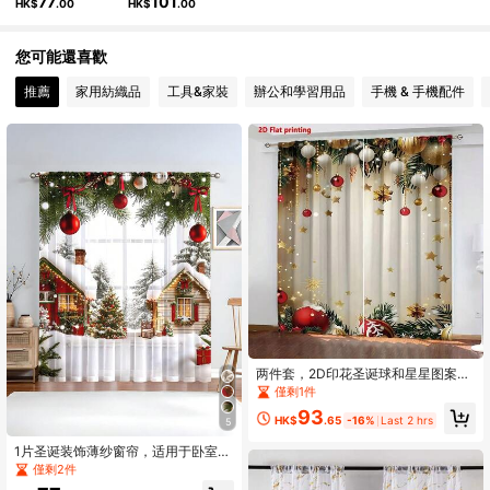
77
101
HK$
.00
HK$
.00
771 追蹤者
4.84
您可能還喜歡
推薦
家用紡織品
工具&家裝
辦公和學習用品
手機 & 手機配件
771 追蹤者
4.84
两件套，2D印花圣诞球和星星图案窗
帘，金色红色松针装饰，带杆袋，半
僅剩1件
透明涤纶材质，适用于客厅、厨房、
93
卧室、办公室、酒店、餐厅等场所的
HK$
.65
-16%
Last 2 hrs
5
家居装饰、圣诞装饰、房间装饰等。
1片圣诞装饰薄纱窗帘，适用于卧室、
客厅、秋季装饰，图案包括圣诞气
僅剩2件
球、雪花、圣诞树、圣诞球等，圣诞