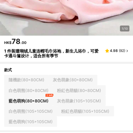
1/10
78
HK$
.00
1 件装珊瑚绒儿童连帽毛巾浴袍，新生儿浴巾，可爱
4.98
(
92
)
卡通斗篷设计，适合所有季节
款式
隨機款(80*80CM)
灰色萌象(80*80CM)
白色萌熊(80*80CM)
粉紅色萌貓(80*80CM)
1 left
藍色萌狗(80*80CM)
灰色萌象(105*105CM)
白色萌熊(105*105CM)
粉紅色萌貓(105*105CM)
藍色萌狗(105*105CM)