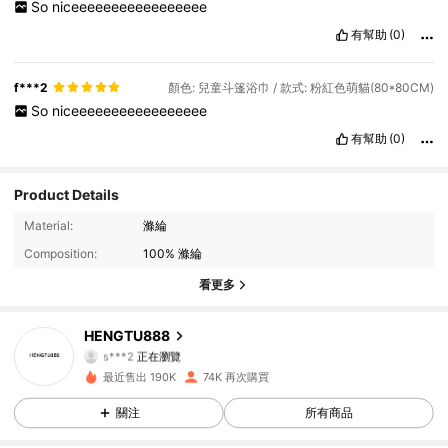
So
niceeeeeeeeeeeeeeeee
有幫助
(0)
f***2
顏色: 兒童斗篷浴巾 / 款式: 粉紅色萌貓(80*80CM)
So
niceeeeeeeeeeeeeeeee
有幫助
(0)
Product Details
4.5K 追蹤者
4.89
Material:
滌綸
Composition:
100% 滌綸
4.5K 追蹤者
4.89
看更多
4.5K 追蹤者
4.89
HENGTU888
s***2
正在瀏覽
4.5K 追蹤者
4.89
最近售出 190K
74K 再次購買
關注
所有商品
4.5K 追蹤者
4.89