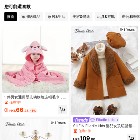
您可能還喜歡
4.5K 追蹤者
4.89
推薦
家用紡織品
家居&生活
美容&健康
玩具&遊戲
辦公和學
4.5K 追蹤者
4.89
0-3 Years
4.5K 追蹤者
4.89
4.5K 追蹤者
4.89
4.5K 追蹤者
4.89
4.5K 追蹤者
4.89
1 件男女通用婴儿动物脸连帽毛巾，
独特动物设计新生儿连帽浴巾，超柔
僅剩1件
软珊瑚绒婴儿连帽浴袍斗篷，四季幼
66
儿连帽毛巾包
HK$
.45
-1%
Elladie kids
0-3 Years
SHEIN Elladie kids 嬰兒女孩駝髮領
雙口袋開襟外套和帽子,無毛衣
僅剩6件
109
HK$
.00