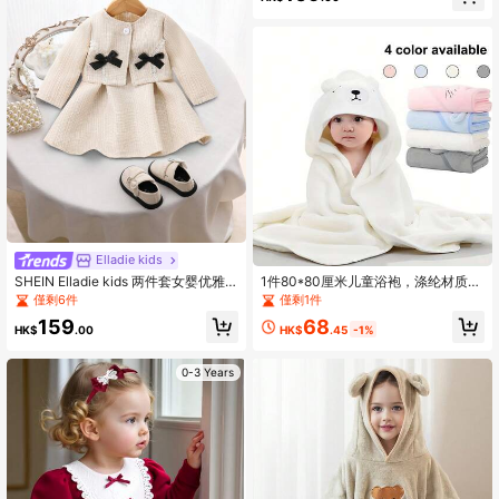
Elladie kids
SHEIN Elladie kids 两件套女婴优雅
1件80*80厘米儿童浴袍，涤纶材质柔
宫廷风厚款粗花呢蕾丝边蝴蝶结开衫
软吸水，婴儿浴室用品，婴儿襁褓
僅剩6件
僅剩1件
外套和无袖连衣裙套装，适合节日、
68
159
圣诞节、新年、生日等场合。
HK$
.45
-1%
HK$
.00
0-3 Years