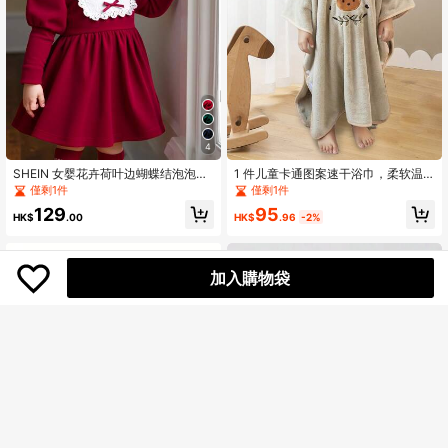
4
SHEIN 女婴花卉荷叶边蝴蝶结泡泡袖
1 件儿童卡通图案速干浴巾，柔软温
纹理针织酒红色连衣裙，带头带，可
暖连帽浴袍
僅剩1件
僅剩1件
爱优雅，适合日常、度假、休闲穿着
95
129
HK$
.96
-2%
HK$
.00
加入購物袋