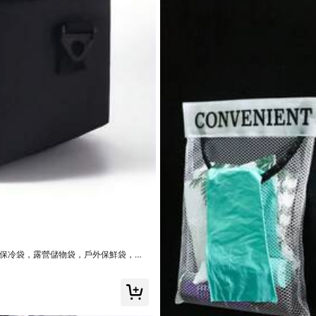
一年前成立
最近售出 180K
9+)
美麗 (9999+)
與圖片相符 (9999+)
餐保冷袋，露營儲物袋，戶外保鮮袋，大
工具&家裝
家電產品
辦公和學習用