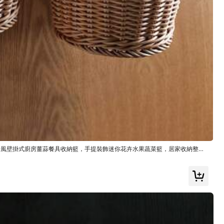
顏色: 白色 / 尺寸: S
有幫助
(0)
村農場風壁掛式廚房薑蒜餐具收納籃，手提裝飾迷你花卉水果蔬菜籃，居家收納整理