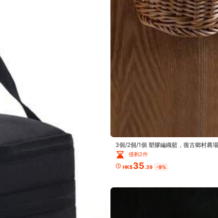
3個/2個/1個 塑膠編織籃，復古鄉
廚房用品裝飾
A
僅剩2件
35
HK$
.39
-9%
看更多