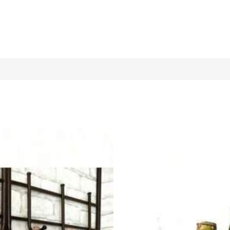
物袋
L
XL