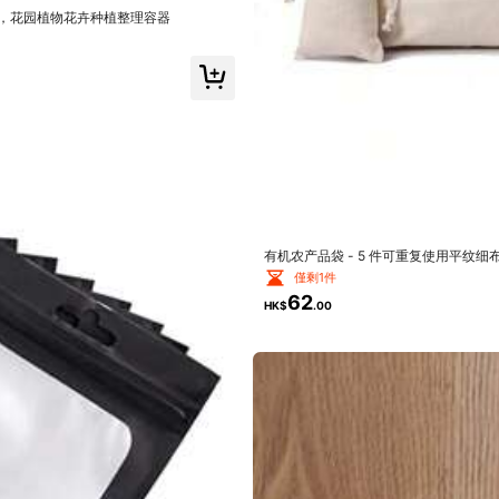
，花园植物花卉种植整理容器
適合尺寸
(11)
品質好
(100+)
很棒的服務
(2)
有机农产品袋 - 5 件可重复使用平纹细布储
僅剩1件
62
HK$
.00