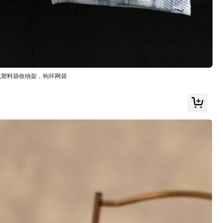
式塑料袋收纳架，钩环网袋
厅和超市保鲜 - 抗