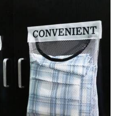
關注
品
玩具&遊戲
寵物用品