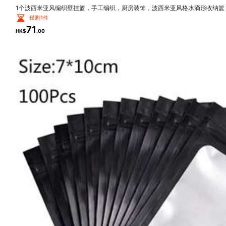
1个波西米亚风编织壁挂篮，手工编织，厨房装饰，波西米亚风格水滴形收纳篮
僅剩1件
會回購
(11)
物流快
(9)
環保的
(15)
71
HK$
.00
a***0
真的小巧，而且很可愛。
q***4