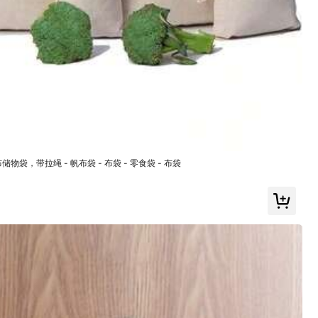
方便攜帶
(7)
超愛
(49)
顏色: 白色 / 尺寸: L
物袋，带拉绳 - 帆布袋 - 布袋 - 零食袋 - 布袋
有幫助
(0)
顏色: 白色 / 尺寸: XL