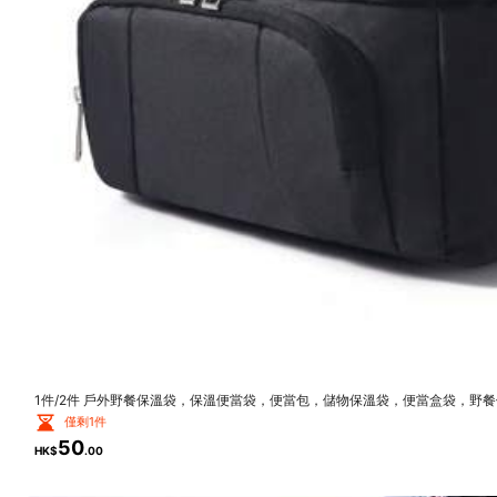
JY Bro
9.2K 追蹤者
4.93
High Repeat Customers
9.2K 追蹤者
4.93
耐用的 (9999+)
品質好 (9999+)
有用 (999
1件/2件 戶外野餐保溫袋，保溫便當袋，便當包，儲物保溫袋，便當盒袋，野
9.2K 追蹤者
容量加厚鋁箔野餐袋，返校學生餐袋
僅剩1件
4.93
您可能還喜歡
50
HK$
.00
推薦
家用紡織品