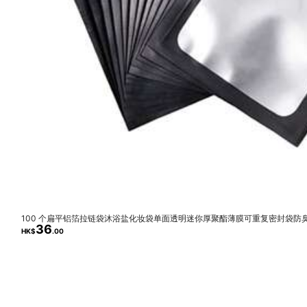
出貨速度超級快👍🏻商品也很讚
D***y
感覺還不錯！冰冷凍應該不會破掉吧
100 个扁平铝箔拉链袋沐浴盐化妆袋单面透明迷你厚聚酯薄膜可重复密封袋
36
礼品食品储存
HK$
.00
9.2K 追蹤者
4.93