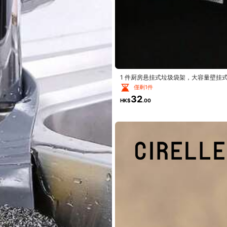
1 件厨房悬挂式垃圾袋架，大容量壁挂
僅剩1件
32
HK$
.00
100 个透明食品保鲜袋 - 适合厨房、餐
撕裂
僅剩1件
42
HK$
.14
-2%