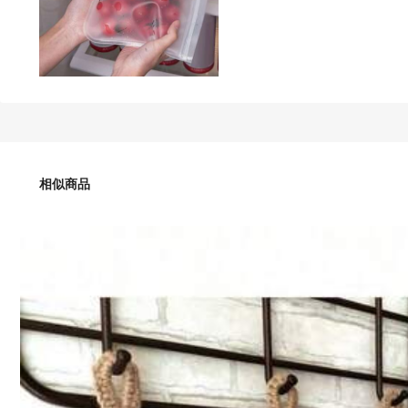
18
HK$
.00
1入組EVA食品儲物袋可重複使用矽膠冷凍保鮮袋容器冰箱密封儲
相似商品
尺寸
S
M