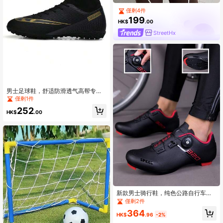
僅剩4件
199
HK$
.00
StreetHx
男士足球鞋，舒适防滑透气高帮专业
训练鞋，TF防裂设计，户外加大码比
僅剩1件
赛鞋，室内五人制足球鞋，适用于人
252
造草坪/天然草坪/草地，男女通用
HK$
.00
新款男士骑行鞋，纯色公路自行车
鞋，男女通用动感单车鞋
僅剩2件
364
HK$
.96
-2%