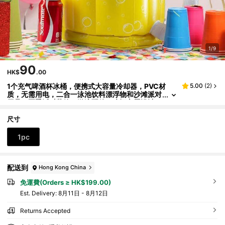
1/9
90
HK$
.00
1个充气啤酒杯冰桶，便携式大容量冷却器，PVC材
5.00
(
2
)
质，无需用电，二合一泳池饮料漂浮物和沙滩派对
用品，夏季派对装饰，游泳配件，啤酒主题设计，
易于充气和安装，适合酒吧、餐厅和家庭使用，沙滩必
备，沙滩配件，泳池充气玩具，沙滩用品，泳池漂浮物
尺寸
1pc
配送到
Hong Kong China
免運費(Orders ≥ HK$199.00)
​Est. Delivery:
8月11日 - 8月12日
Returns Accepted