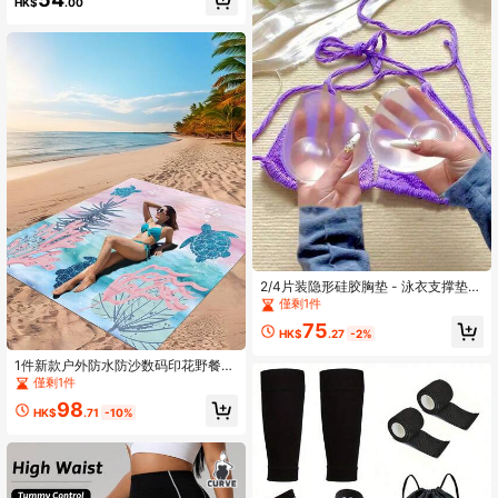
HK$
.00
2/4片装隐形硅胶胸垫 - 泳衣支撑垫和
聚拢垫，柔软、可水洗、可重复使
僅剩1件
用、无痕塑形效果，适用于比基尼、
75
婚纱、泳池/海滩活动和派对，泳装配
HK$
.27
-2%
件，海滩必备品，泳池漂浮垫
1件新款户外防水防沙数码印花野餐
垫/沙滩巾，时尚清新图案，适合户外
僅剩1件
露营和野餐（100克面料）
98
HK$
.71
-10%