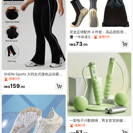
尼龙足球配件 4 件套 - 高品质防滑高
性能短袜、保护腿套、抽绳运动包和
一年前成立
僅剩1件
柔性运动胶带 - 透气针织面料、可机
73
洗、纯色设计
HK$
.00
SHEIN Sports 大码女式撞色运动紧身
裤，适合运动、工作和休闲穿着
僅剩1件
159
HK$
.00
一套电子计数跳绳，男女皆宜的健身
运动
僅剩1件
57