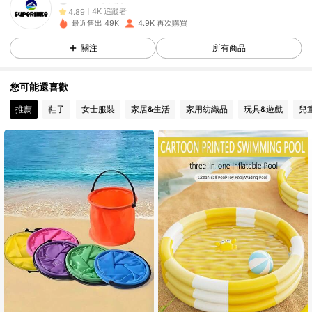
4K 追蹤者
4.89
最近售出 49K
4.9K 再次購買
4K 追蹤者
4.89
關注
所有商品
4K 追蹤者
4.89
您可能還喜歡
推薦
鞋子
女士服裝
家居&生活
家用紡織品
玩具&遊戲
兒
4K 追蹤者
4.89
4K 追蹤者
4.89
4K 追蹤者
4.89
4K 追蹤者
4.89
4K 追蹤者
4.89