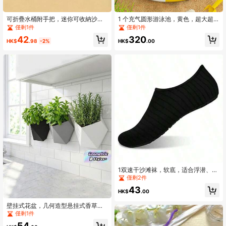
可折疊水桶附手把，迷你可收納沙灘
1 个充气圆形游泳池，黄色，超大超
桶，鉛筆清洗桶，PVC油漆桶，多功
厚成人适用，适合户外、花园、后
僅剩1件
僅剩1件
能可折疊釣魚桶，適用於戶外使用、
院、夏季水上派对（尺寸：60 厘米、
42
320
園藝澆水、郵輪清潔、露營、旅行、
90 厘米、100 厘米、130 厘米、150
HK$
.98
-2%
HK$
.00
海灘、泳池、野餐必備
厘米）、沙滩必需品、沙滩配件、泳
池浮板
1双速干沙滩袜，软底，适合浮潜、游
泳、划船、徒步旅行、冲浪 - 透气轻
僅剩2件
便，必备沙滩配件，泳池漂浮物，沙
43
滩必备
HK$
.00
壁挂式花盆，几何造型悬挂式香草
盆，多功能壁挂收纳架，适用于多肉
僅剩1件
植物、小物件、办公用品 - 黑/灰/白
54