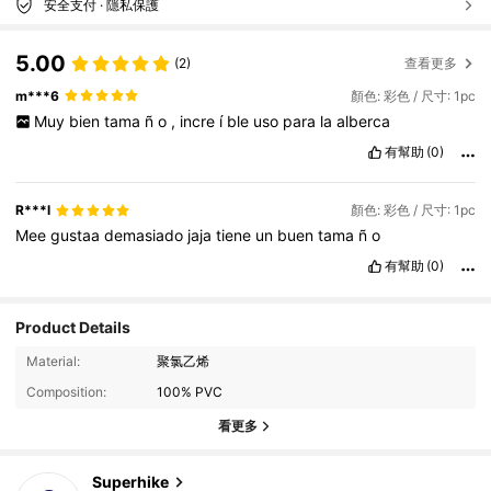
安全支付 · 隱私保護
5.00
(2)
查看更多
m***6
顏色: 彩色 / 尺寸: 1pc
Muy
bien
tama
ñ
o
,
incre
í
ble
uso
para
la
alberca
有幫助
(0)
R***l
顏色: 彩色 / 尺寸: 1pc
Mee
gustaa
demasiado
jaja
tiene
un
buen
tama
ñ
o
有幫助
(0)
Product Details
4K 追蹤者
4.89
Material:
聚氯乙烯
Composition:
100% PVC
4K 追蹤者
4.89
看更多
4K 追蹤者
4.89
Superhike