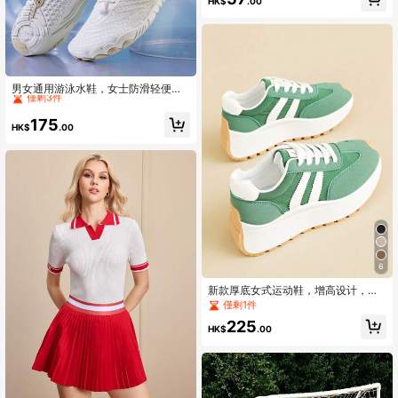
HK$
.00
High Repeat Customers
僅剩3件
男女通用游泳水鞋，女士防滑轻便沙
滩/水上/瑜伽/露营/钓鱼/室内运动鞋，
High Repeat Customers
High Repeat Customers
适合海滩、度假、户外活动
僅剩3件
僅剩3件
175
HK$
.00
High Repeat Customers
僅剩3件
6
新款厚底女式运动鞋，增高设计，厚
底，休闲撞色运动鞋，春夏款
僅剩1件
225
HK$
.00