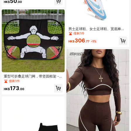
50
鞋 - 透气轻便，男女赤脚速干水上
HK$
.00
鞋。沙滩必需品，沙滩配件，泳池浮
板
男士足球鞋、女士足球鞋、宽底棒球
鞋、人造草足球鞋、成人及青少年足
僅剩1件
球鞋、AG/FG室内五人制足球训练鞋
306
HK$
.77
-1%
重型可折叠足球门网，带坚固框架 -
便携式训练门，耐用尼龙足球靶，成
僅剩1件
人足球门网，适用于室内/室外练习，
173
适合初学者和专业足球运动员的训练
HK$
.00
装备，室内运动器材，二合一便携式
可移动足球门和足球训练靶，多功能
且坚固的青少年足球训练网，易于组
装，适合户外足球运动，足球配件