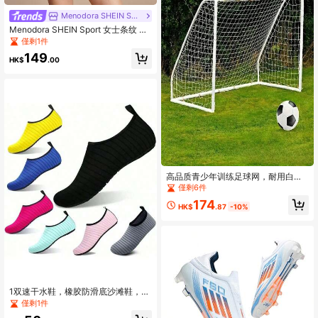
Menodora SHEIN Sport
Menodora SHEIN Sport 女士条纹 Po
lo 领短袖修身毛衣
僅剩1件
149
HK$
.00
高品质青少年训练足球网，耐用白色
足球网，带加固框架和坚固支撑，适
僅剩6件
用于户外练习、训练和比赛，足球配
174
件，结构坚固
HK$
.87
-10%
1双速干水鞋，橡胶防滑底沙滩鞋，软
底，适合浮潜、运动沙滩鞋、游泳、
僅剩1件
划船、徒步。瑜伽鞋、地板鞋、冲浪