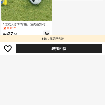
1 套成人足球球门柱，室内/室外可折
叠便携式训练设备，包括球泵（泵型
僅剩1件
号随机）户外网格运动玩具足球门，
27
室内塑料球框，折叠运动便携式移动
HK$
.00
门框折叠门框，移动足球门框
抱歉，商品已售罄
尋找相似