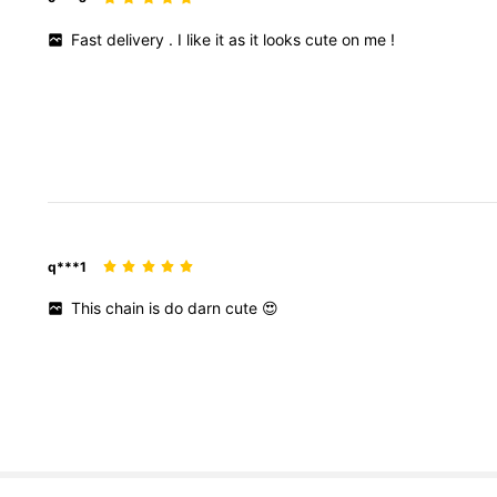
Fast
delivery
.
I
like
it
as
it
looks
cute
on
me
!
q***1
This
chain
is
do
darn
cute
😍
3.8K 追蹤者
4.89