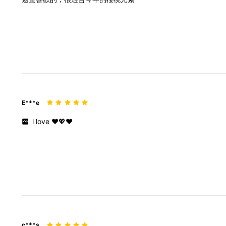
E***e
l
love
❤️💖❤️
c***s