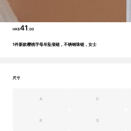
41
HK$
.00
1件新款樱桃字母吊坠项链，不锈钢珠链，女士
尺寸
A
C
R
S