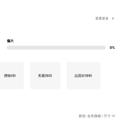
查看更多
偏大
0%
禮物
(9)
美麗
(60)
品質好
(99)
顏色: 金色微鑲 / 尺寸: H