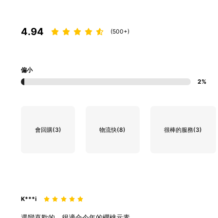
4.94
(500+)
偏小
2%
會回購
(3)
物流快
(8)
很棒的服務
(3)
K***i
還蠻喜歡的，很適合今年的櫻桃元素