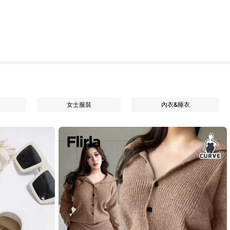
女士服裝
內衣&睡衣