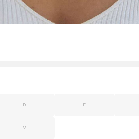
D
E
V