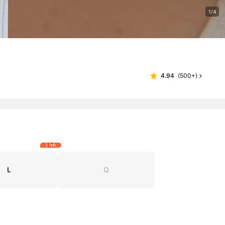
1/4
4.94
(
500+
)
1 left
L
Q