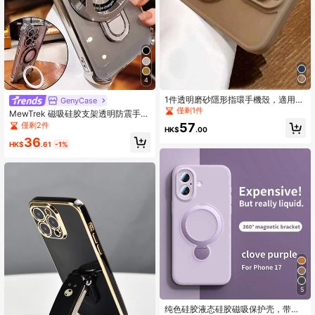
2.5K 追蹤者
4.92
4
1件透明磨砂隱形指環手機殼，適用於
GenyCase
iPhone 17 Air 16 15 14 13 12 11 Pro
僅剩1件
MewTrek 磁吸硅胶支架透明防震手机
Plus Max，支持無線充電，附玻璃鏡
壳，银色硅胶材质，防摔防震，兼容6
僅剩2件
57
頭蓋與保護膜，防水、防震、防摔、
HK$
.00
-16英寸机型，兼容三星Galaxy S8-S
防刮
36
25、A03-A73、Note 8-20以及红
HK$
.61
-1%
米/荣耀/摩托罗拉/OPPO/Infinix手
机，夏季灵感设计，国际版，非国内
版，专业礼品
5
纯色硅胶液态硅胶磁吸保护壳，带支