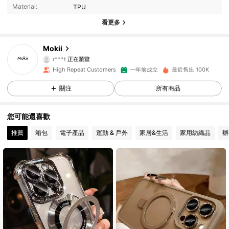
Material:
TPU
2.5K 追蹤者
4.92
看更多
2.5K 追蹤者
4.92
Mokii
r***t
正在瀏覽
2.5K 追蹤者
4.92
一年前成立
最近售出 100K
High Repeat Customers
關注
所有商品
2.5K 追蹤者
4.92
您可能還喜歡
2.5K 追蹤者
4.92
推薦
箱包
電子產品
運動 & 戶外
家居&生活
家用紡織品
辦
2.5K 追蹤者
4.92
2.5K 追蹤者
4.92
2.5K 追蹤者
4.92
2.5K 追蹤者
4.92