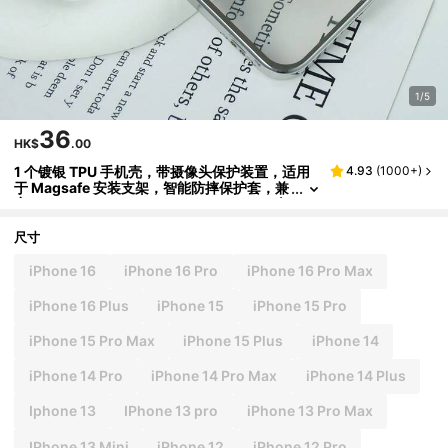
1/5
36
HK$
.00
1 个镀银 TPU 手机壳，带摄像头保护装置，适用
4.93
(
1000+
)
于 Magsafe 安装支架，智能防摔保护套，兼
容 Apple iPhone 15pro Max 14 13 12 11 全
覆盖
尺寸
iPhone 16
iPhone 16 Pro
iPhone 16 Pro Max
iPhone 16 Plus
iPhone 15
iPhone 15 Pro
iPhone 15 Pro Max
iPhone 15 Plus
iPhone 14
iPhone 14 Pro
iPhone 14 Pro Max
iPhone 14 Plus
Iphone 13
IPhone 13 pro
iPhone 13 Pro Max
IPhone 13 Mini
iPhone 12
iPhone 12 Pro