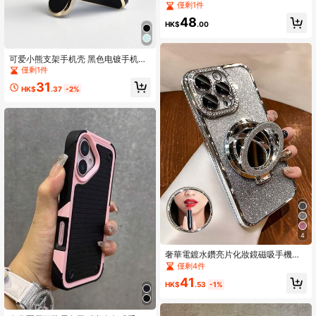
架，兼容 17/16 Pro Max/15 Pro/14 P
僅剩1件
ro Max/13 Pro；超薄防震保护套，兼
48
容 16/15 Pro/13 Pro；兼容 17/16 Pro
HK$
.00
Max/15 Pro/14 Pro Max/13 Pro；春
季周年纪念礼物
可爱小熊支架手机壳 黑色电镀手机壳
隐藏式支架 1个电镀可爱小熊手机支
僅剩1件
架 防震超薄保护套 保护摄像头镜头
31
兼容 17/6/7/8/X/XS/XR/11/12/13/14/
HK$
.37
-2%
15/16 Galaxy S9/S10/S20/S21/S22/
S23/S24/S25 A03/A04/A05/A06/A
07/A17/A12/A13/A14/A15/A16/A21
S/A22/A23/A24/A25/A31/A32/A33/
A34/A35/A50/A51/A52/A53/A54/A
55/A71 Note8/9/10 春季礼物 生日派
对 周年纪念 妈妈礼物
4
奢華電鍍水鑽亮片化妝鏡磁吸手機
殼，適用 17 16E 15 14 13 12 11 X XS
僅剩4件
Max XR Pro Plus 與 Galaxy/Honor M
41
agic/Reno/Smart
HK$
.53
-1%
High Repeat Customers