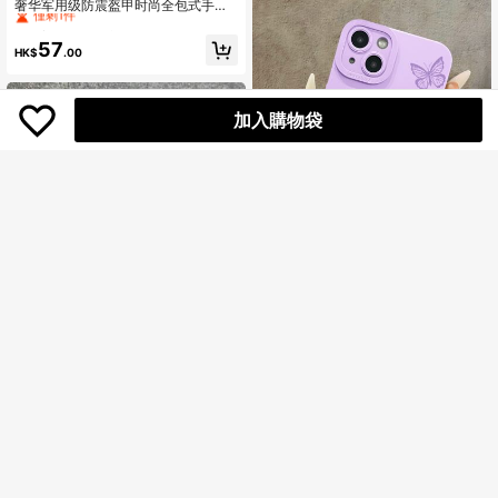
僅剩1件
奢华军用级防震盔甲时尚全包式手机
壳，兼容 16/15/14 Plus/13/12/11 Pro
High Repeat Customers
High Repeat Customers
Max Plus，二合一防震保护壳，防水
僅剩1件
僅剩1件
57
防摔防刮，生日礼物/周年纪念礼物
HK$
.00
High Repeat Customers
僅剩1件
加入購物袋
High Repeat Customers
僅剩1件
防震蝴蝶时尚紫色手机壳，情人节单
件装，紫色眼睛印花软壳，全包边防
High Repeat Customers
High Repeat Customers
摔，兼容 11/12/13/14/6/6s/6plus/7/
僅剩1件
僅剩1件
19
8/SE/7plus/8plus/X/Xs Max/Xr/11pr
HK$
.84
-1%
High Repeat Customers
o/12pro/13pro/14pro/12mini/13mini/
僅剩1件
11promax/12promax/13promax/14pr
omax/14plus，男女通用，防水防震
新款高端磁吸式可拆卸支架手机壳，
防摔防刮，春季礼物
兼容苹果 17/15/16 Pro Max/14 Pro，
僅剩1件
带挂绳，磨砂质感，也兼容 13/12 和
48
11/15 Plus
HK$
.37
-1%