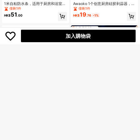
1米自粘防水条，适用于厨房和浴室，
Awaoko 1个创意厨房硅胶剥蒜器，柔
柔性淋浴门槛（适用于光滑表面，使
软的蒜皮去除器，方便的厨房工具，
僅剩1件
僅剩1件
用前请等待24小时使其充分粘合）
适用于厨房、户外烹饪、生日祝福、
51
19
HK$
.00
HK$
.76
-1%
节日礼物，是美好家庭、餐厅、户外
露营、派对、舞会和办公室的理想选
择。
加入購物袋
二合一聚丙烯简易饺子模具 - 手动DIY
1个橄榄油喷雾瓶，塑料材质，适用于
压模，轻松制作完美饺子和玉米饼，
盛装各种液体，可用于户外烧烤、烤
僅剩3件
僅剩1件
是节日和家庭聚会的理想之选
肉、低脂食品、沙拉、厨房、空气炸
29
17
HK$
.00
HK$
.84
-1%
锅和露营，适合女孩使用，轻便易
携，可重复灌装。厨房小工具，厨房