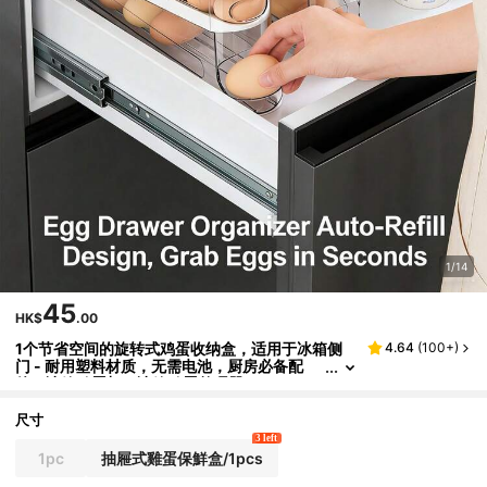
1/14
45
HK$
.00
1个节省空间的旋转式鸡蛋收纳盒，适用于冰箱侧
4.64
(
100+
)
门 - 耐用塑料材质，无需电池，厨房必备配
件，冰箱鸡蛋架，冰箱鸡蛋整理器
尺寸
3 left
1pc
抽屜式雞蛋保鮮盒/1pcs