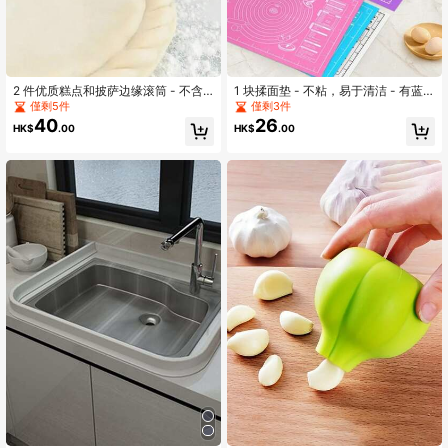
2 件优质糕点和披萨边缘滚筒 - 不含
1 块揉面垫 - 不粘，易于清洁 - 有蓝
BPA，塑料，易于清洁，可制作完美
色/紫色/白色/粉色可选，易于清洁，
僅剩5件
僅剩3件
面团 - 必备厨房工具
适用于饼干、面团、蛋糕烘焙，中式
40
26
HK$
.00
HK$
.00
糕点必备烘焙工具，非常适合圣诞
节、复活节、感恩节，揉面垫，易于
清洁和存放，耐热，有蓝色/紫色/白
色/粉色可选，带蛋糕尺寸环，适合制
作蛋糕、面团、饼干、烘焙，家庭烘
焙必备工具