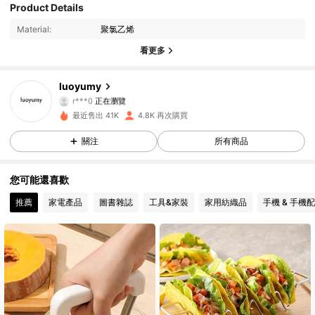
Product Details
978 追蹤者
4.82
Material:
聚氯乙烯
978 追蹤者
4.82
看更多
978 追蹤者
4.82
luoyumy
r***0
正在瀏覽
978 追蹤者
4.82
最近售出 41K
4.8K 再次購買
關注
所有商品
978 追蹤者
4.82
您可能還喜歡
978 追蹤者
4.82
推薦
家電產品
圖書雜誌
工具&家裝
家用紡織品
手機 & 手機
978 追蹤者
4.82
978 追蹤者
4.82
978 追蹤者
4.82