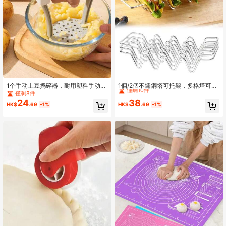
978 追蹤者
4.82
978 追蹤者
4.82
High Repeat Customers
僅剩10件
1个手动土豆捣碎器，耐用塑料手动捣
1個/2個不鏽鋼塔可托架，多格塔可托
碎工具，厨房蔬果捣碎器，G型捣碎
盤，三明治托架桌面收納架，墨西哥
僅剩8件
High Repeat Customers
High Repeat Customers
器，必备厨房工具
玉米餅塔可托架工具，彩色塔可托
24
38
僅剩10件
僅剩10件
HK$
.69
-1%
HK$
.69
-1%
盤，派對用，高級塔可吧配件，每個
High Repeat Customers
可放置最多4個塔可，洗碗機和微波爐
僅剩10件
適用塔可盤架，婚禮裝飾婚禮派對用
品婚禮裝飾婚禮配件婚禮蛋糕架，家
用廚房用具玉米托架，適用於家庭聚
會、高級餐廳、酒吧、戶外派對或露
營燒烤