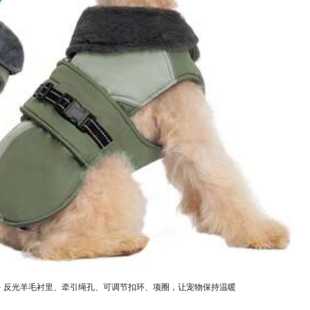
關注
- 反光羊毛衬里、牵引绳孔、可调节扣环、项圈，让宠物保持温暖