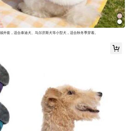
有幫助
(0)
毛绒外套，适合泰迪犬、马尔济斯犬等小型犬，适合秋冬季穿着。
顏色: 藍色 / 尺寸: S
有幫助
(0)