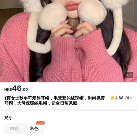
1/6
46
HK$
.00
1顶女士秋冬可爱熊耳帽，毛茸茸的绒球帽，时尚保暖
4.88
(
9
)
耳帽，大号保暖绒毛帽，适合日常佩戴
尺寸
2 left
白色
米色