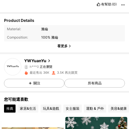
有幫助
(0)
Product Details
1.2K 追蹤者
4.90
Material:
滌綸
Composition:
100% 滌綸
1.2K 追蹤者
4.90
看更多
1.2K 追蹤者
4.90
YWYuanYu
h***0
正在瀏覽
1.2K 追蹤者
4.90
最近售出 36K
3.5K 再次購買
關注
所有商品
1.2K 追蹤者
4.90
1.2K 追蹤者
4.90
您可能還喜歡
推薦
家居&生活
玩具&遊戲
女士服裝
運動 & 戶外
美容&健康
1.2K 追蹤者
4.90
1.2K 追蹤者
4.90