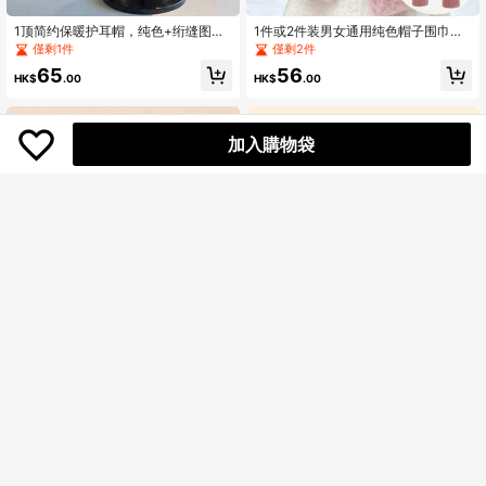
1顶简约保暖护耳帽，纯色+绗缝图
1件或2件装男女通用纯色帽子围巾套
案，可调节搭扣设计，秋冬季防寒装
装，含手套，秋冬季保暖隔热防风护
僅剩1件
僅剩2件
饰，简约绗缝抓绒飞行员帽，适合通
耳帽，适合骑行、滑雪、徒步等户外
65
56
勤、户外活动和冬季保暖
活动，情人节度假礼物
HK$
.00
HK$
.00
加入購物袋
1顶女士毛绒渔夫帽，可爱厚实，适合
1顶圣诞鹿角毛绒圣诞帽，可爱毛绒耳
冬季，修饰脸型，时尚，仿米色渔夫
罩冬季保暖帽，适合秋冬季圣诞节假
僅剩1件
僅剩1件
帽
日穿着
43
74
HK$
.00
HK$
.00