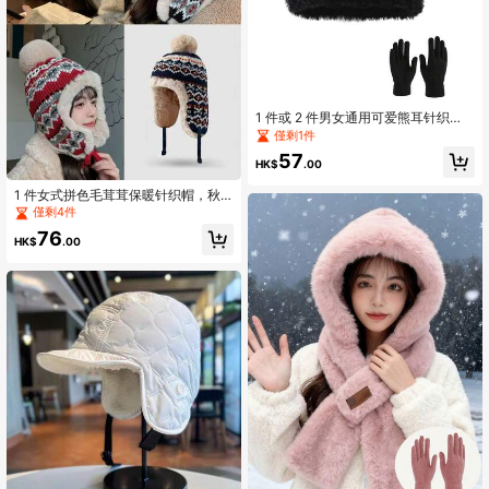
1 件或 2 件男女通用可爱熊耳针织
帽，秋冬季温暖内衬无檐小帽，适合
僅剩1件
日常穿着、骑自行车、搭配服装、滑
57
冰、滑雪
HK$
.00
1 件女式拼色毛茸茸保暖针织帽，秋
冬款，适合圣诞节和冬季户外使用
僅剩4件
76
HK$
.00