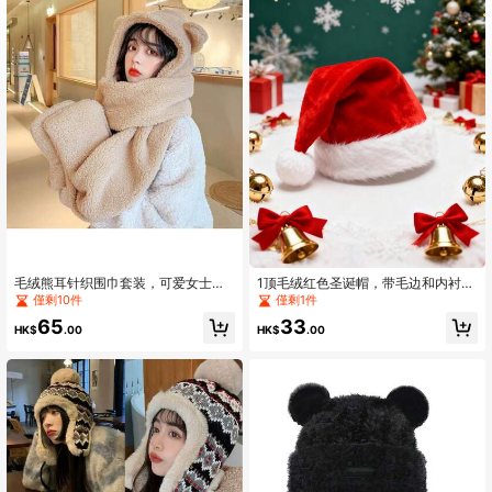
1.2K 追蹤者
4.90
1.2K 追蹤者
4.90
1.2K 追蹤者
4.90
毛绒熊耳针织围巾套装，可爱女士针
1顶毛绒红色圣诞帽，带毛边和内衬，
织冬帽，保暖内衬秋季情人节礼物，
男女通用成人款 - 圣诞节、新年派对
僅剩10件
僅剩1件
适合海滩、旅行等场合。
用品和礼物，节日庆典
65
33
HK$
.00
HK$
.00