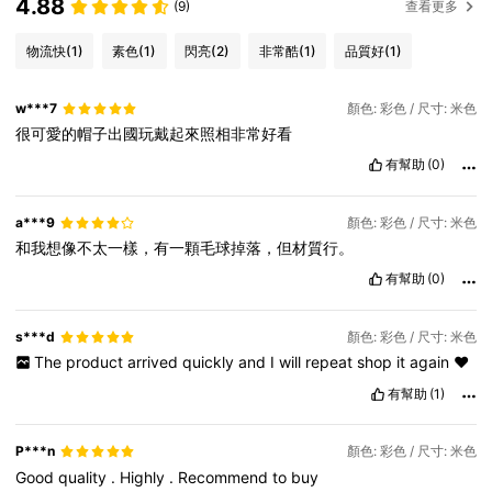
4.88
(9)
查看更多
物流快
(1)
素色
(1)
閃亮
(2)
非常酷
(1)
品質好
(1)
w***7
顏色: 彩色 / 尺寸: 米色
很可愛的帽子出國玩戴起來照相非常好看
有幫助
(0)
a***9
顏色: 彩色 / 尺寸: 米色
和我想像不太一樣，有一顆毛球掉落，但材質行。
有幫助
(0)
s***d
顏色: 彩色 / 尺寸: 米色
The
product
arrived
quickly
and
I
will
repeat
shop
it
again
❤️
有幫助
(1)
P***n
顏色: 彩色 / 尺寸: 米色
Good
quality
.
Highly
.
Recommend
to
buy