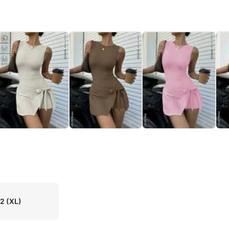
12
(XL)