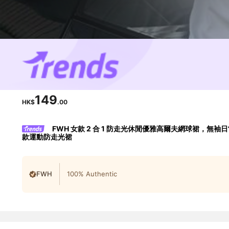
149
HK$
.00
FWH 女款 2 合 1 防走光休閒優雅高爾夫網球裙
款運動防走光裙
FWH
100% Authentic