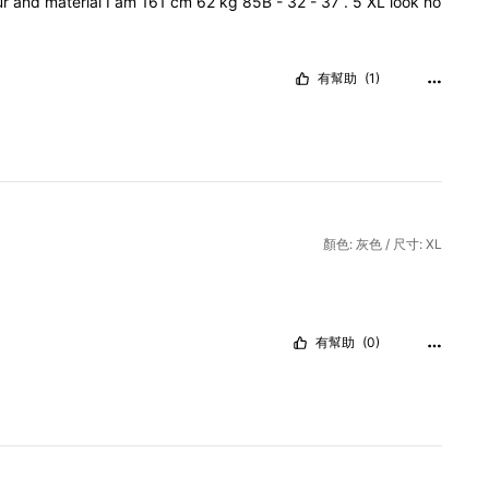
ur
and
material
I
am
161
cm
62
kg
85B
-
32
-
37
.
5
XL
look
no
有幫助
(1)
顏色: 灰色 / 尺寸: XL
有幫助
(0)