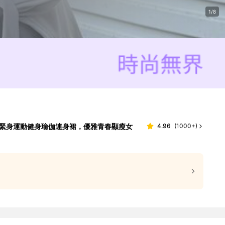
1/8
計，緊身運動健身瑜伽連身裙，優雅青春顯瘦女
4.96
(
1000+
)