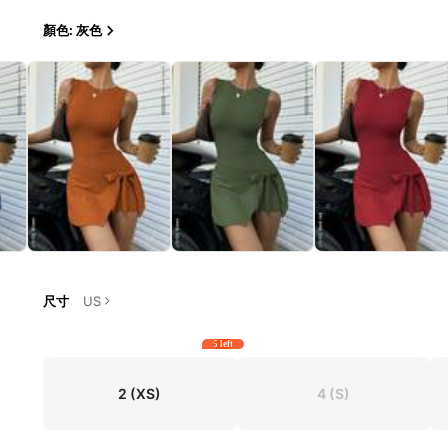
顏色: 灰色
尺寸
US
5 left
2
(XS)
4
(S)