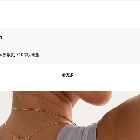
物
% 聚希胺, 22% 彈力纖維
看更多