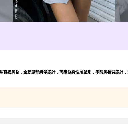
，無袖日常百搭風格，全新腰部綁帶設計，高級修身性感塑形，學院風後背設