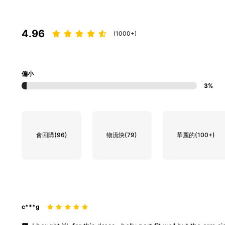
4.96
(1000+)
偏小
3%
會回購
(96)
物流快
(79)
華麗的
(100+)
c***g