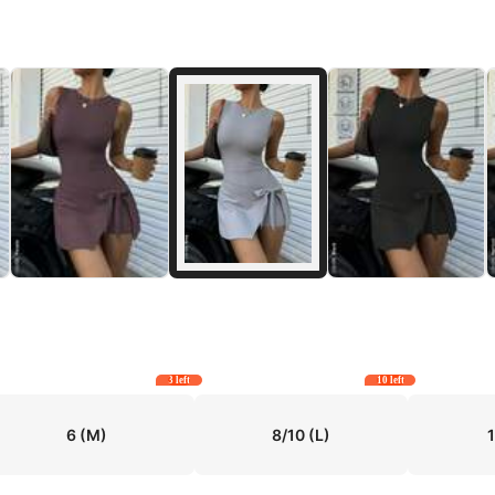
3 left
10 left
6
(M)
8/10
(L)