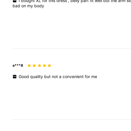
I
bought
XL
for
this
dress
,
belly
part
fit
well
but
the
arm
s
bad
on
my
body
a***8
Good
quality
but
not
a
convenient
for
me