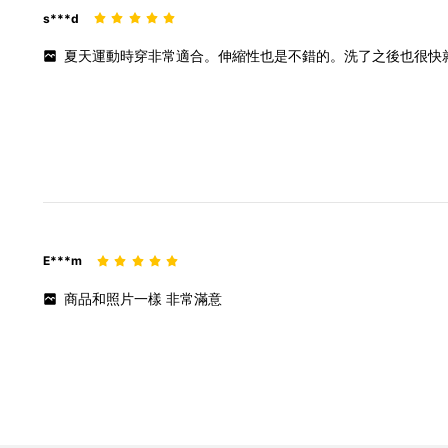
s***d
夏天運動時穿非常適合。伸縮性也是不錯的。洗了之後也很快
E***m
商品和照片一樣
非常滿意